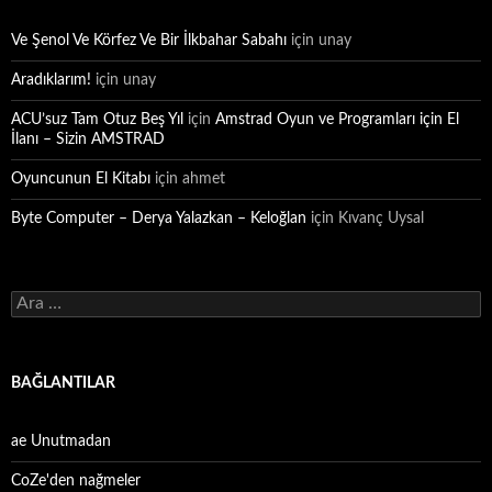
Ve Şenol Ve Körfez Ve Bir İlkbahar Sabahı
için
unay
Aradıklarım!
için
unay
ACU’suz Tam Otuz Beş Yıl
için
Amstrad Oyun ve Programları için El
İlanı – Sizin AMSTRAD
Oyuncunun El Kitabı
için
ahmet
Byte Computer – Derya Yalazkan – Keloğlan
için
Kıvanç Uysal
Arama:
BAĞLANTILAR
ae Unutmadan
CoZe'den nağmeler