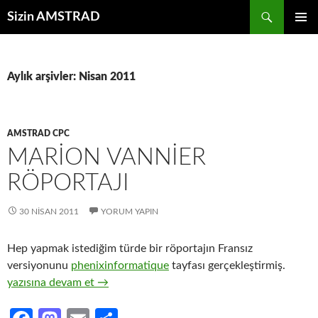
İçeriğe
Ara
Sizin AMSTRAD
atla
BIRINCI
MENÜ
Aylık arşivler: Nisan 2011
AMSTRAD CPC
MARION VANNIER
RÖPORTAJI
30 NISAN 2011
YORUM YAPIN
Hep yapmak istediğim türde bir röportajın Fransız
versiyonunu
phenixinformatique
tayfası gerçekleştirmiş.
Marion Vannier Röportajı
yazısına devam et
→