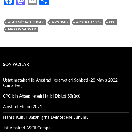
Fa
M
E
S
ce
as
m
h
b
to
ail
ar
ALAN MICHAEL SUGAR
AMSTRAD
AMSTRAD 100%
CPC
o
d
e
MARION VANNIER
o
o
k
n
SON YAZILAR
Üstat matahari ile Amstrad Kerametleri Sohbeti (28 Mayıs 2022
Cumartesi)
CPC için Ahşap Kasalı Harici Disket Sürücü
Amstrad Eterno 2021
Fransa Kültür Bakanlığı’na Demoscene Sunumu
1st Amstrad ASCII Compo