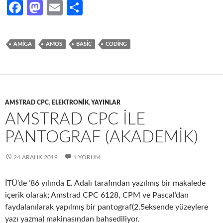
Fa
M
E
S
ce
as
m
h
b
to
ail
ar
AMIGA
AMOS
BASIC
CODING
o
d
e
o
o
k
n
AMSTRAD CPC
,
ELEKTRONIK
,
YAYINLAR
AMSTRAD CPC ILE
PANTOGRAF (AKADEMIK)
24 ARALIK 2019
1 YORUM
İTÜ’de ’86 yılında E. Adalı tarafından yazılmış bir makalede
içerik olarak; Amstrad CPC 6128, CPM ve Pascal’dan
faydalanılarak yapılmış bir pantograf(2.5eksende yüzeylere
yazı yazma) makinasından bahsediliyor.