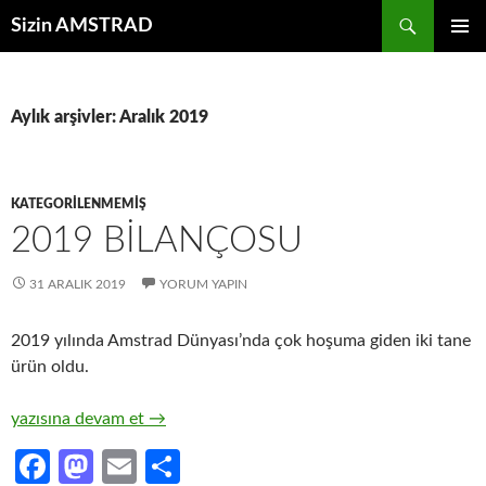
İçeriğe
Ara
Sizin AMSTRAD
atla
BIRINCI
MENÜ
Aylık arşivler: Aralık 2019
KATEGORILENMEMIŞ
2019 BİLANÇOSU
31 ARALIK 2019
YORUM YAPIN
2019 yılında Amstrad Dünyası’nda çok hoşuma giden iki tane
ürün oldu.
2019 BİLANÇOSU
yazısına devam et
→
Fa
M
E
S