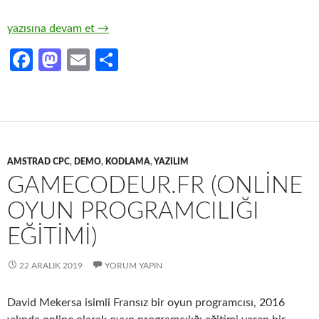
Amstrad CPC ile Pantograf (Akademik)
yazısına devam et
→
Fa
M
E
S
ce
as
m
h
b
to
ail
ar
o
d
e
o
o
AMSTRAD CPC
,
DEMO
,
KODLAMA
,
YAZILIM
k
n
GAMECODEUR.FR (ONLINE
OYUN PROGRAMCILIĞI
EĞITIMI)
22 ARALIK 2019
YORUM YAPIN
David Mekersa isimli Fransız bir oyun programcısı, 2016