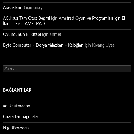
Aradıklarım!
için
unay
ACU’suz Tam Otuz Beş Yıl
için
Amstrad Oyun ve Programları için El
İlanı – Sizin AMSTRAD
Oyuncunun El Kitabı
için
ahmet
Byte Computer – Derya Yalazkan – Keloğlan
için
Kıvanç Uysal
Arama:
BAĞLANTILAR
ae Unutmadan
CoZe'den nağmeler
NightNetwork