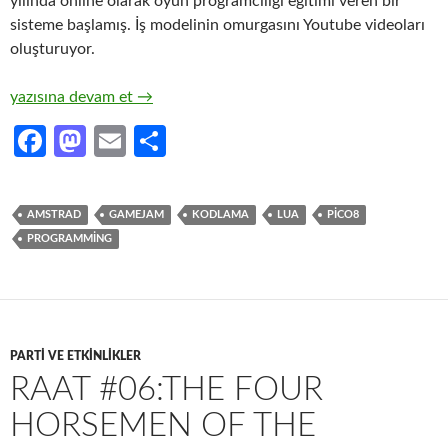
yılında online olarak oyun programcılığı eğitimi veren bir
sisteme başlamış. İş modelinin omurgasını Youtube videoları
oluşturuyor.
Gamecodeur.fr (Online Oyun Programcılığı Eğitimi)
yazısına devam et
→
Fa
M
E
S
ce
as
m
h
b
to
ail
ar
AMSTRAD
GAMEJAM
KODLAMA
LUA
PICO8
o
d
e
PROGRAMMING
o
o
k
n
PARTI VE ETKINLIKLER
RAAT #06:THE FOUR
HORSEMEN OF THE