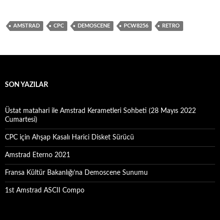
ce
as
m
h
b
to
ail
ar
AMSTRAD
CPC
DEMOSCENE
PCW8256
RETRO
o
d
e
o
o
k
n
SON YAZILAR
Üstat matahari ile Amstrad Kerametleri Sohbeti (28 Mayıs 2022
Cumartesi)
CPC için Ahşap Kasalı Harici Disket Sürücü
Amstrad Eterno 2021
Fransa Kültür Bakanlığı’na Demoscene Sunumu
1st Amstrad ASCII Compo