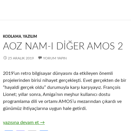
ce
as
m
h
b
to
ail
ar
o
d
e
o
o
KODLAMA
,
YAZILIM
k
n
AOZ NAM-I DIĞER AMOS 2
25 ARALIK 2019
YORUM YAPIN
2019’un retro bilgisayar dünyasını da etkileyen önemli
projelerinden birisi nihayet gerçekleşti. Evet gerçekten de bir
“hayaldi gerçek oldu” durumuyla karşı karşıyayız. François
Lionet; yıllar sonra, Amiga’nın meşhur kullanıcı dostu
programlama dili ve ortamı AMOS’u mezarından çıkardı ve
günümüz ihtiyaçlarına uygun hale getirdi.
AOZ Nam-ı Diğer AMOS 2
yazısına devam et
→