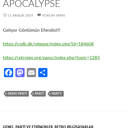
APOCALYPSE
11 ARALIK 2019
YORUM YAPIN
Geliyor Gönlümün Efendisi!!!
https://csdb.dk/release/index.php?id=184608
https://retrojen.org/pano/index.php?topic=1283
Fa
M
E
S
ce
as
m
h
b
to
ail
ar
DEMO PARTI
PARTI
PARTY
o
d
e
o
o
k
n
GENEL
,
PARTI VE ETKINLIKLER
,
RETRO BILGISAYARLAR