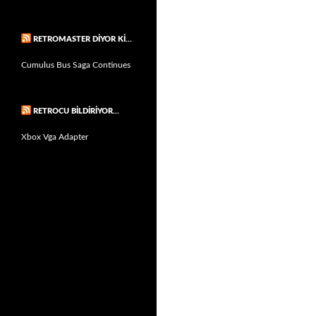
RETROMASTER DIYOR KI…
Cumulus Bus Saga Continues
RETROCU BILDIRIYOR…
Xbox Vga Adapter