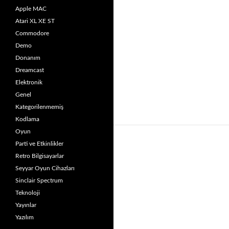
Apple MAC
Atari XL XE ST
Commodore
Demo
Donanım
Dreamcast
Elektronik
Genel
Kategorilenmemiş
Kodlama
Oyun
Parti ve Etkinlikler
Retro Bilgisayarlar
Seyyar Oyun Cihazları
Sinclair Spectrum
Teknoloji
Yayınlar
Yazılım