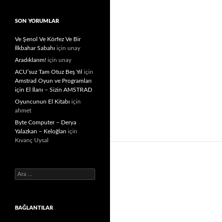
SON YORUMLAR
Ve Şenol Ve Körfez Ve Bir
İlkbahar Sabahı
için
unay
Aradıklarım!
için
unay
ACU’suz Tam Otuz Beş Yıl
için
Amstrad Oyun ve Programları
için El İlanı – Sizin AMSTRAD
Oyuncunun El Kitabı
için
ahmet
Byte Computer – Derya
Yalazkan – Keloğlan
için
Kıvanç Uysal
Arama:
BAĞLANTILAR