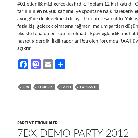
#01 etkinliğimizi gerçekleştirdik. Toplam 12 kişi katıldı.
tarihinin en büyük katılımlı ve spontane halk hareketiyle
aynı güne denk gelmesi de ayrı bir enteresan oldu. Yakla
fazla kişi gelecek olmasına rağmen, malum şartları düşü
eksikle fena da bir katılım olmadı. Epey eğlendik, muhabb
hasret giderdik. İlgili raporlar Retrojen forumda RAAT üy
açıktır.
Fa
M
E
S
ce
as
m
h
b
to
ail
ar
7DX
ETKINLIK
PARTI
TOPLANTI
o
d
e
o
o
k
n
PARTI VE ETKINLIKLER
7DX DEMO PARTY 2012