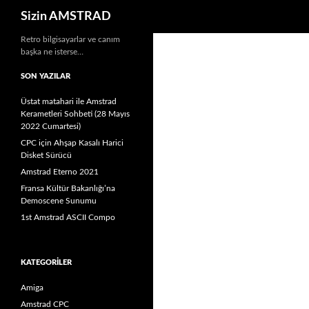
Ara
Sizin AMSTRAD
İçeriğe
Retro bilgisayarlar ve canım
başka ne isterse…
atla
SON YAZILAR
Üstat matahari ile Amstrad
Kerametleri Sohbeti (28 Mayıs
2022 Cumartesi)
CPC için Ahşap Kasalı Harici
Disket Sürücü
Amstrad Eterno 2021
Fransa Kültür Bakanlığı’na
Demoscene Sunumu
1st Amstrad ASCII Compo
KATEGORILER
Amiga
Amstrad CPC