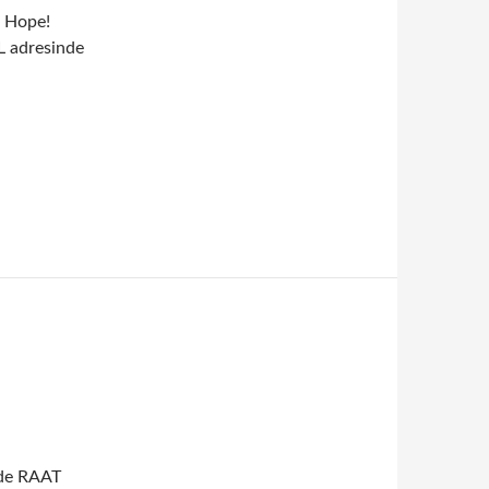
 Hope!
L adresinde
nde RAAT