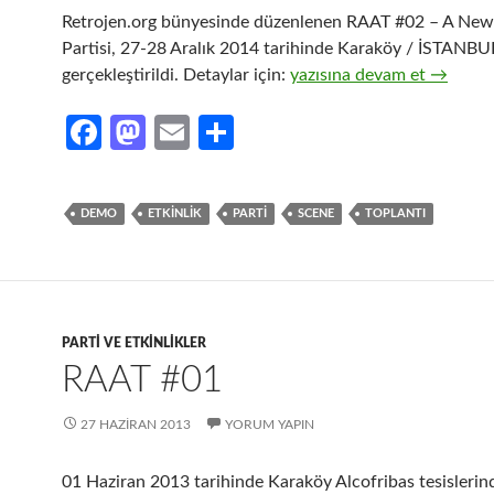
Retrojen.org bünyesinde düzenlenen RAAT #02 – A New
Partisi, 27-28 Aralık 2014 tarihinde Karaköy / İSTANBU
RAAT #02 – A New Hope!
gerçekleştirildi. Detaylar için:
yazısına devam et
→
Fa
M
E
S
ce
as
m
h
b
to
ail
ar
DEMO
ETKINLIK
PARTI
SCENE
TOPLANTI
o
d
e
o
o
k
n
PARTI VE ETKINLIKLER
RAAT #01
27 HAZIRAN 2013
YORUM YAPIN
01 Haziran 2013 tarihinde Karaköy Alcofribas tesisleri