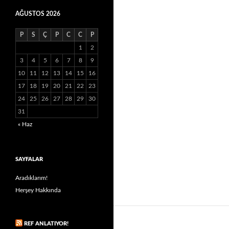
AĞUSTOS 2026
P
S
Ç
P
C
C
P
1
2
3
4
5
6
7
8
9
10
11
12
13
14
15
16
17
18
19
20
21
22
23
24
25
26
27
28
29
30
31
« Haz
SAYFALAR
Aradıklarım!
Herşey Hakkında
REF ANLATIYOR!