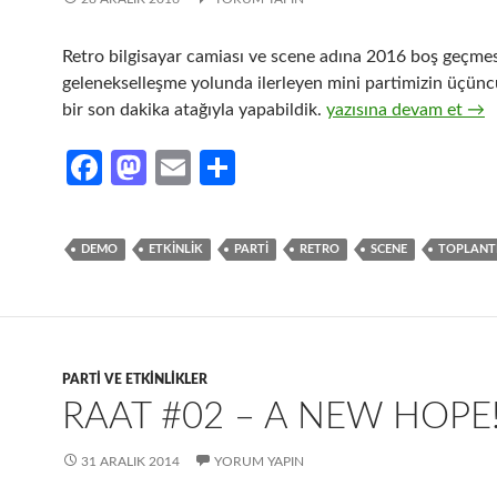
Retro bilgisayar camiası ve scene adına 2016 boş geçmes
gelenekselleşme yolunda ilerleyen mini partimizin üçünc
RAAT #03 – Saatleri A
bir son dakika atağıyla yapabildik.
yazısına devam et
→
Fa
M
E
S
ce
as
m
h
b
to
ail
ar
DEMO
ETKINLIK
PARTI
RETRO
SCENE
TOPLANT
o
d
e
o
o
k
n
PARTI VE ETKINLIKLER
RAAT #02 – A NEW HOPE
31 ARALIK 2014
YORUM YAPIN