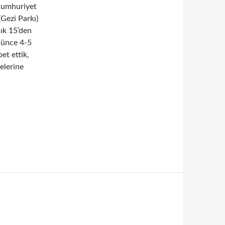
 Cumhuriyet
(Gezi Parkı)
şık 15’den
nünce 4-5
et ettik,
elerine