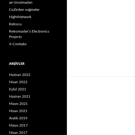
ae Unutmadan
CoZe'den nağmeler
NightNetwork
Retrocu
Retromaster’s Electronics
Projects
X-Coretaks
ARŞIVLER
Haziran 2022
Nisan 2022
Eylül 2021
Haziran 2021
Mayıs 2021
Nisan 2021
Aralık 2019
Mayıs 2017
Nisan 2017