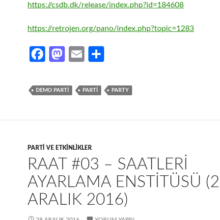
https://csdb.dk/release/index.php?id=184608
https://retrojen.org/pano/index.php?topic=1283
Fa
M
E
S
ce
as
m
h
b
to
ail
ar
DEMO PARTI
PARTI
PARTY
o
d
e
o
o
k
n
PARTI VE ETKINLIKLER
RAAT #03 – SAATLERI
AYARLAMA ENSTITÜSÜ (2
ARALIK 2016)
28 ARALIK 2016
YORUM YAPIN