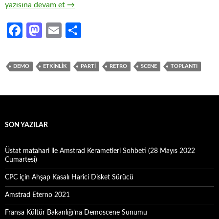
RAAT #03 – Saatleri Ayarlama Enstitüsü (24-25 Aralık 2016)
yazısına devam et
→
Fa
M
E
S
ce
as
m
h
b
to
ail
ar
DEMO
ETKINLIK
PARTI
RETRO
SCENE
TOPLANTI
o
d
e
o
o
k
n
SON YAZILAR
Üstat matahari ile Amstrad Kerametleri Sohbeti (28 Mayıs 2022
Cumartesi)
CPC için Ahşap Kasalı Harici Disket Sürücü
Amstrad Eterno 2021
Fransa Kültür Bakanlığı’na Demoscene Sunumu