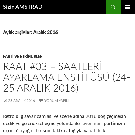
İçeriğe
Ara
Sizin AMSTRAD
atla
BIRINCI
MENÜ
Aylık arşivler: Aralık 2016
PARTI VE ETKINLIKLER
RAAT #03 – SAATLERI
AYARLAMA ENSTITÜSÜ (24-
25 ARALIK 2016)
28 ARALIK 2016
YORUM YAPIN
Retro bilgisayar camiası ve scene adına 2016 boş geçmesin
dedik ve gelenekselleşme yolunda ilerleyen mini partimizin
üçüncü ayağını bir son dakika atağıyla yapabildik.