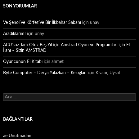
SON YORUMLAR
Ve Şenol Ve Körfez Ve Bir İlkbahar Sabahı
için
unay
Aradıklarım!
için
unay
ACU’suz Tam Otuz Beş Yıl
için
Amstrad Oyun ve Programları için El
İlanı – Sizin AMSTRAD
Oyuncunun El Kitabı
için
ahmet
Byte Computer – Derya Yalazkan – Keloğlan
için
Kıvanç Uysal
Arama:
BAĞLANTILAR
ae Unutmadan