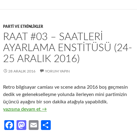
b
to
ail
ar
o
d
e
o
o
PARTI VE ETKINLIKLER
k
n
RAAT #03 – SAATLERI
AYARLAMA ENSTITÜSÜ (24-
25 ARALIK 2016)
28 ARALIK 2016
YORUM YAPIN
Retro bilgisayar camiası ve scene adına 2016 boş geçmesin
dedik ve gelenekselleşme yolunda ilerleyen mini partimizin
üçüncü ayağını bir son dakika atağıyla yapabildik.
RAAT #03 – Saatleri Ayarlama Enstitüsü (24-25 Aralık 2016)
yazısına devam et
→
Fa
M
E
S
ce
as
m
h