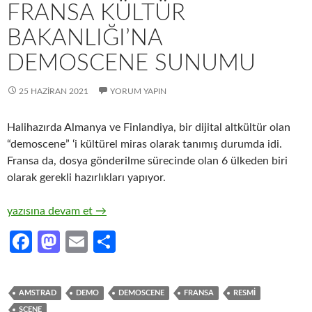
FRANSA KÜLTÜR
BAKANLIĞI’NA
DEMOSCENE SUNUMU
25 HAZIRAN 2021
YORUM YAPIN
Halihazırda Almanya ve Finlandiya, bir dijital altkültür olan
“demoscene” ‘i kültürel miras olarak tanımış durumda idi.
Fransa da, dosya gönderilme sürecinde olan 6 ülkeden biri
olarak gerekli hazırlıkları yapıyor.
Fransa Kültür Bakanlığı’na Demoscene Sunumu
yazısına devam et
→
Fa
M
E
S
ce
as
m
h
b
to
ail
ar
AMSTRAD
DEMO
DEMOSCENE
FRANSA
RESMI
o
d
e
SCENE