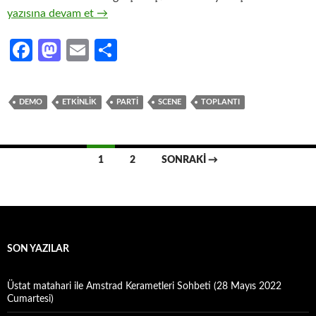
RAAT #02 – A New Hope!
yazısına devam et
→
Fa
M
E
S
ce
as
m
h
b
to
ail
ar
DEMO
ETKINLIK
PARTI
SCENE
TOPLANTI
o
d
e
o
o
Yazı
k
n
1
2
SONRAKI →
dolaşımı
SON YAZILAR
Üstat matahari ile Amstrad Kerametleri Sohbeti (28 Mayıs 2022
Cumartesi)