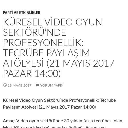
k
n
PARTI VE ETKINLIKLER
KÜRESEL VIDEO OYUN
SEKTÖRÜ’NDE
PROFESYONELLIK:
TECRÜBE PAYLAŞIM
ATÖLYESI (21 MAYIS 2017
PAZAR 14:00)
18 MAYIS 2017
YORUM YAPIN
Küresel Video Oyun Sektörü’nde Profesyonellik: Tecrübe
Paylaşım Atölyesi (21 Mayıs 2017 Pazar 14:00)
Amaç: Video oyun sektöründe 30 yıldan fazla tecrübesi olan
Mert Börü; yurtdışı bağlamında günümüz Avrupa ve