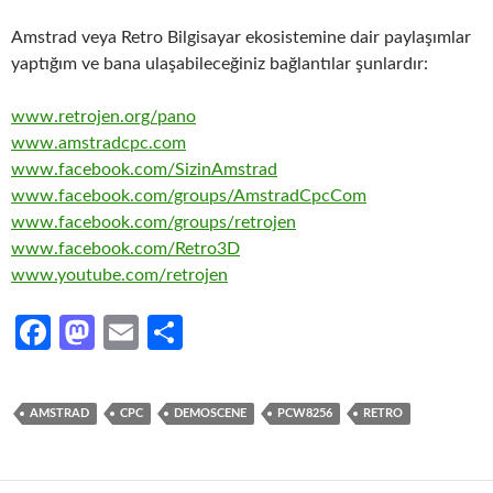
Amstrad veya Retro Bilgisayar ekosistemine dair paylaşımlar
yaptığım ve bana ulaşabileceğiniz bağlantılar şunlardır:
www.retrojen.org/pano
www.amstradcpc.com
www.facebook.com/SizinAmstrad
www.facebook.com/groups/AmstradCpcCom
www.facebook.com/groups/retrojen
www.facebook.com/Retro3D
www.youtube.com/retrojen
Fa
M
E
S
ce
as
m
h
b
to
ail
ar
AMSTRAD
CPC
DEMOSCENE
PCW8256
RETRO
o
d
e
o
o