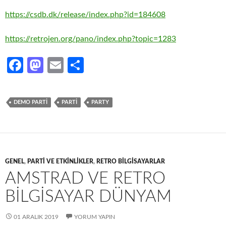
https://csdb.dk/release/index.php?id=184608
https://retrojen.org/pano/index.php?topic=1283
Fa
M
E
S
ce
as
m
h
b
to
ail
ar
DEMO PARTI
PARTI
PARTY
o
d
e
o
o
k
n
GENEL
,
PARTI VE ETKINLIKLER
,
RETRO BILGISAYARLAR
AMSTRAD VE RETRO
BILGISAYAR DÜNYAM
01 ARALIK 2019
YORUM YAPIN