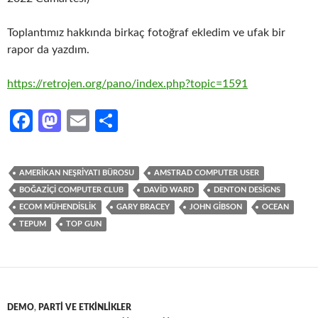
Toplantımız hakkında birkaç fotoğraf ekledim ve ufak bir
rapor da yazdım.
https://retrojen.org/pano/index.php?topic=1591
Fa
M
E
S
ce
as
m
h
b
to
ail
ar
AMERIKAN NEŞRIYATI BÜROSU
AMSTRAD COMPUTER USER
o
d
e
BOĞAZIÇI COMPUTER CLUB
DAVID WARD
DENTON DESIGNS
o
o
ECOM MÜHENDISLIK
GARY BRACEY
JOHN GIBSON
OCEAN
TEPUM
TOP GUN
k
n
DEMO
,
PARTI VE ETKINLIKLER