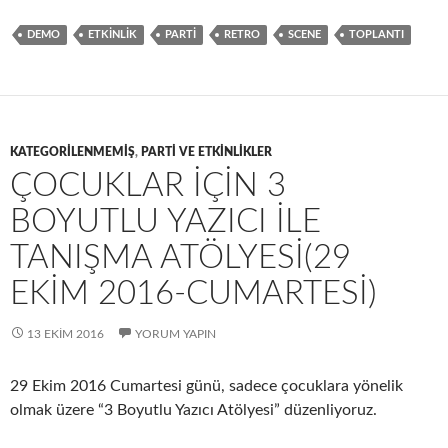
b
to
ail
ar
DEMO
ETKINLIK
PARTI
RETRO
SCENE
TOPLANTI
o
d
e
o
o
k
n
KATEGORILENMEMIŞ
,
PARTI VE ETKINLIKLER
ÇOCUKLAR IÇIN 3
BOYUTLU YAZICI ILE
TANIŞMA ATÖLYESI(29
EKIM 2016-CUMARTESI)
13 EKIM 2016
YORUM YAPIN
29 Ekim 2016 Cumartesi günü, sadece çocuklara yönelik
olmak üzere “3 Boyutlu Yazıcı Atölyesi” düzenliyoruz.