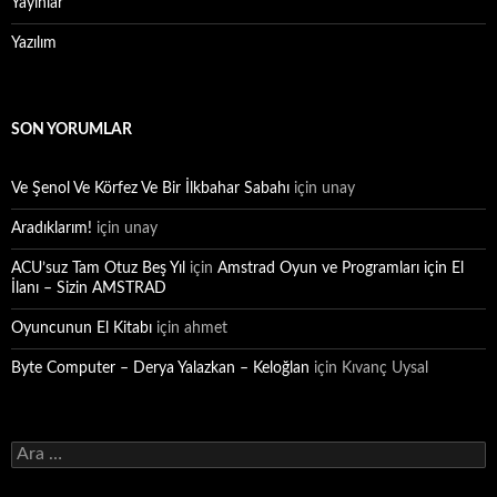
Yayınlar
Yazılım
SON YORUMLAR
Ve Şenol Ve Körfez Ve Bir İlkbahar Sabahı
için
unay
Aradıklarım!
için
unay
ACU’suz Tam Otuz Beş Yıl
için
Amstrad Oyun ve Programları için El
İlanı – Sizin AMSTRAD
Oyuncunun El Kitabı
için
ahmet
Byte Computer – Derya Yalazkan – Keloğlan
için
Kıvanç Uysal
Arama: