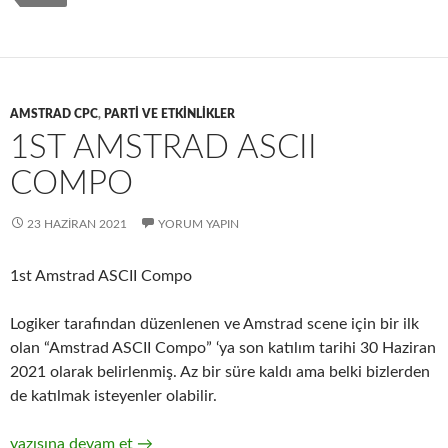
o
o
k
n
AMSTRAD CPC
,
PARTI VE ETKINLIKLER
1ST AMSTRAD ASCII
COMPO
23 HAZIRAN 2021
YORUM YAPIN
1st Amstrad ASCII Compo
Logiker tarafından düzenlenen ve Amstrad scene için bir ilk
olan “Amstrad ASCII Compo” ‘ya son katılım tarihi 30 Haziran
2021 olarak belirlenmiş. Az bir süre kaldı ama belki bizlerden
de katılmak isteyenler olabilir.
1st Amstrad ASCII Compo
yazısına devam et
→