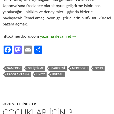
Japonya’sına freelance olarak oyun geliştirme işinin nasıl
yapılacağını, birikim ve deneyimleri ışığında bizlerle
paylaşacak. Temel amaç; oyun geliştiricilerinin ufkunu küresel
pazara açmak.
Küresel Video Oyun Sektörü’nde Profesyon
http://mertboru.com
yazısına devam et
→
Fa
M
E
S
ce
as
m
h
b
to
ail
ar
GAMEDEV
GELIŞTIRME
MAKEREVI
MERTBÖRÜ
OYUN
o
d
e
PROGRAMLAMA
UNITY
UNREAL
o
o
k
n
PARTI VE ETKINLIKLER
ÇOCUKLAR IÇIN 3