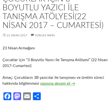
BOYUTLU YAZICI ILE
TANIŞMA ATÖLYESI(22
NISAN 2017 – CUMARTESI)
21 NISAN 2017
YORUM YAPIN
23 Nisan Armağanı
Çocuklar için “3 Boyutlu Yazıcı ile Tanışma Atölyesi” (22 Nisan
2017-Cumartesi)
Amaç: Çocukların 3B yazıcılar ile tanışması ve üretim süreci
Çocuklar için 3 Boyutlu Yazıcı ile Tanış
hakkında bilgilenmesi
yazısına devam et
→
Fa
M
E
S
ce
as
m
h