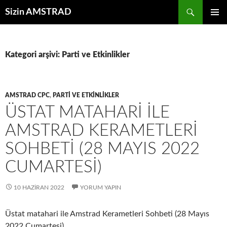
İçeriğe
Ara
Sizin AMSTRAD
atla
BIRINCI
MENÜ
Kategori arşivi: Parti ve Etkinlikler
AMSTRAD CPC
,
PARTI VE ETKINLIKLER
ÜSTAT MATAHARI ILE
AMSTRAD KERAMETLERI
SOHBETI (28 MAYIS 2022
CUMARTESI)
10 HAZIRAN 2022
YORUM YAPIN
Üstat matahari ile Amstrad Kerametleri Sohbeti (28 Mayıs
2022 Cumartesi)