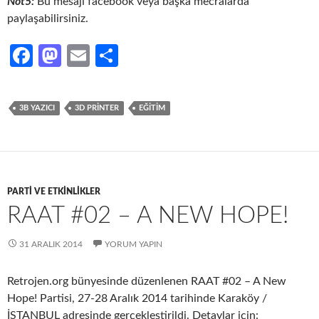
Not5:
Bu mesajı facebook veya başka mecralarda
paylaşabilirsiniz.
Fa
M
E
S
ce
as
m
h
b
to
ail
ar
3B YAZICI
3D PRINTER
EĞITIM
o
d
e
o
o
k
n
PARTI VE ETKINLIKLER
RAAT #02 – A NEW HOPE!
31 ARALIK 2014
YORUM YAPIN
Retrojen.org bünyesinde düzenlenen RAAT #02 – A New
Hope! Partisi, 27-28 Aralık 2014 tarihinde Karaköy /
İSTANBUL adresinde gerçekleştirildi. Detaylar için: