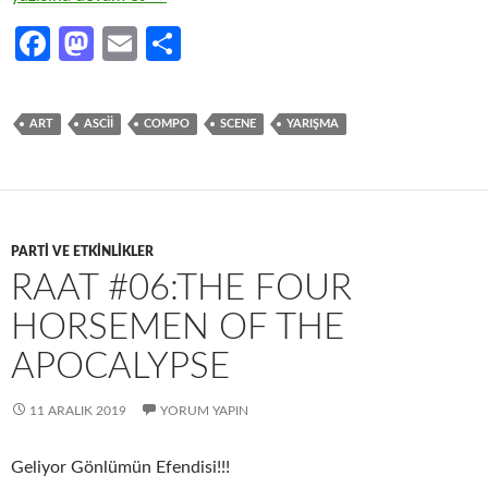
Fa
M
E
S
ce
as
m
h
b
to
ail
ar
ART
ASCII
COMPO
SCENE
YARIŞMA
o
d
e
o
o
k
n
PARTI VE ETKINLIKLER
RAAT #06:THE FOUR
HORSEMEN OF THE
APOCALYPSE
11 ARALIK 2019
YORUM YAPIN
Geliyor Gönlümün Efendisi!!!