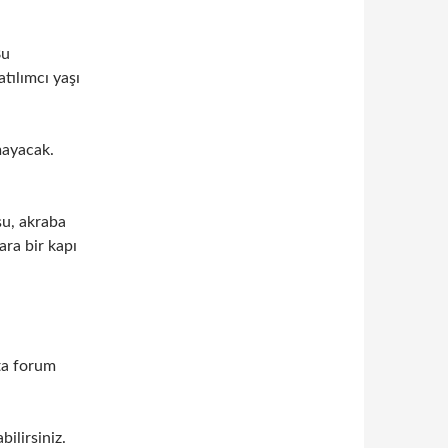
Bu
atılımcı yaşı
mayacak.
şu, akraba
ara bir kapı
ta forum
ilirsiniz.