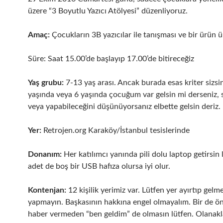
üzere “3 Boyutlu Yazıcı Atölyesi” düzenliyoruz.
Amaç:
Çocukların 3B yazıcılar ile tanışması ve bir ürün 
Süre: Saat 15.00’de başlayıp 17.00’de bitireceğiz
Yaş grubu:
7-13 yaş arası. Ancak burada esas kriter sizsin
yaşında veya 6 yaşında çocuğum var gelsin mi derseniz, 
veya yapabileceğini düşünüyorsanız elbette gelsin deriz.
Yer:
Retrojen.org Karaköy/İstanbul tesislerinde
Donanım:
Her katılımcı yanında pili dolu laptop getirsin l
adet de boş bir USB hafıza olursa iyi olur.
Kontenjan:
12 kişilik yerimiz var. Lütfen yer ayırtıp gelm
yapmayın. Başkasının hakkına engel olmayalım. Bir de 
haber vermeden “ben geldim” de olmasın lütfen. Olanaklar