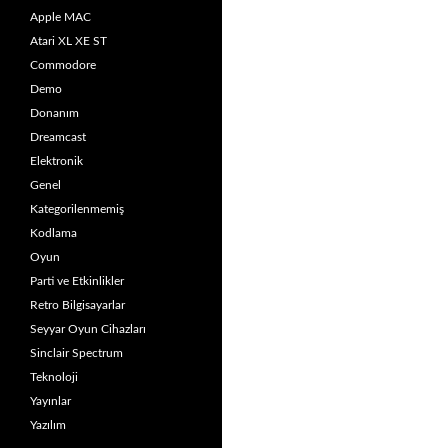
Apple MAC
Atari XL XE ST
Commodore
Demo
Donanım
Dreamcast
Elektronik
Genel
Kategorilenmemiş
Kodlama
Oyun
Parti ve Etkinlikler
Retro Bilgisayarlar
Seyyar Oyun Cihazları
Sinclair Spectrum
Teknoloji
Yayınlar
Yazılım