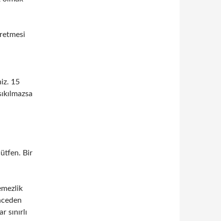
üretmesi
iz. 15
sıkılmazsa
ütfen. Bir
emezlik
önceden
 sınırlı