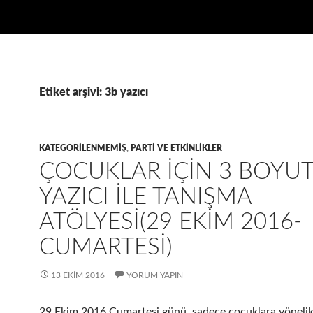
Etiket arşivi: 3b yazıcı
KATEGORILENMEMIŞ
,
PARTI VE ETKINLIKLER
ÇOCUKLAR IÇIN 3 BOYU
YAZICI ILE TANIŞMA
ATÖLYESI(29 EKIM 2016-
CUMARTESI)
13 EKIM 2016
YORUM YAPIN
29 Ekim 2016 Cumartesi günü, sadece çocuklara yöneli