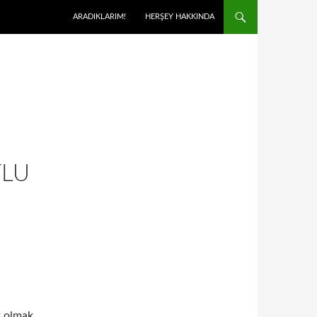
ARADIKLARIM!
HERŞEY HAKKINDA
TLU
k olmak