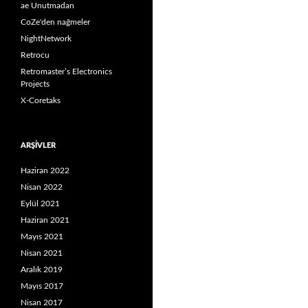
ae Unutmadan
CoZe'den nağmeler
NightNetwork
Retrocu
Retromaster’s Electronics
Projects
X-Coretaks
ARŞIVLER
Haziran 2022
Nisan 2022
Eylül 2021
Haziran 2021
Mayıs 2021
Nisan 2021
Aralık 2019
Mayıs 2017
Nisan 2017