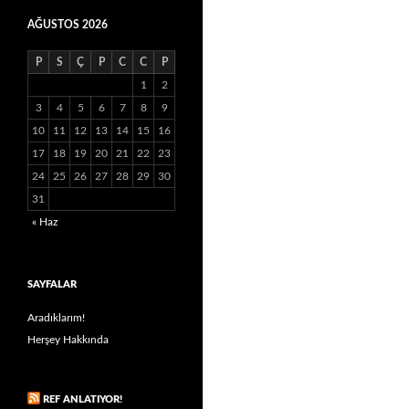
AĞUSTOS 2026
P
S
Ç
P
C
C
P
1
2
3
4
5
6
7
8
9
10
11
12
13
14
15
16
17
18
19
20
21
22
23
24
25
26
27
28
29
30
31
« Haz
SAYFALAR
Aradıklarım!
Herşey Hakkında
REF ANLATIYOR!