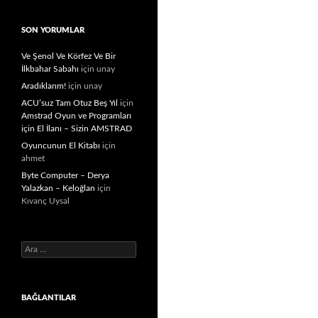
SON YORUMLAR
Ve Şenol Ve Körfez Ve Bir
İlkbahar Sabahı
için
unay
Aradıklarım!
için
unay
ACU’suz Tam Otuz Beş Yıl
için
Amstrad Oyun ve Programları
için El İlanı – Sizin AMSTRAD
Oyuncunun El Kitabı
için
ahmet
Byte Computer – Derya
Yalazkan – Keloğlan
için
Kıvanç Uysal
Arama:
BAĞLANTILAR