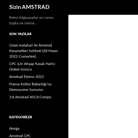
Ara
Sizin AMSTRAD
İçeriğe
Retro bilgisayarlar ve canım
başka ne isterse…
atla
SON YAZILAR
Üstat matahari ile Amstrad
Kerametleri Sohbeti (28 Mayıs
2022 Cumartesi)
CPC için Ahşap Kasalı Harici
Disket Sürücü
Amstrad Eterno 2021
Fransa Kültür Bakanlığı’na
Demoscene Sunumu
1st Amstrad ASCII Compo
KATEGORILER
Amiga
Amstrad CPC