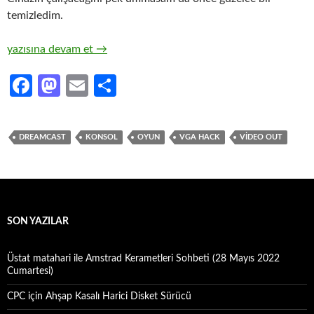
temizledim.
DREAMCAST Video Out ve VGA Hack
yazısına devam et
→
Fa
M
E
S
ce
as
m
h
b
to
ail
ar
DREAMCAST
KONSOL
OYUN
VGA HACK
VIDEO OUT
o
d
e
o
o
k
n
SON YAZILAR
Üstat matahari ile Amstrad Kerametleri Sohbeti (28 Mayıs 2022
Cumartesi)
CPC için Ahşap Kasalı Harici Disket Sürücü