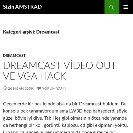
İçeriğe
Ara
Sizin AMSTRAD
atla
BIRINCI
MENÜ
Kategori arşivi: Dreamcast
DREAMCAST
DREAMCAST VIDEO OUT
VE VGA HACK
26 NISAN 2009
YORUM YAPIN
Geçenlerde kir pas içinde olsa da bir Dreamcast buldum. Bu
konsolu pek tanımıyordum ama LW3D hep bahsederdi şöyle
güzel böyle iyi diye. Tabii leş gibi olmasının ötesinde yanında
da herhangi bir kol, görüntü kablosu, cd gibi ekipmanı yoktu.
Cihazın çalışacağını pek ummasam da önce güzelce bir