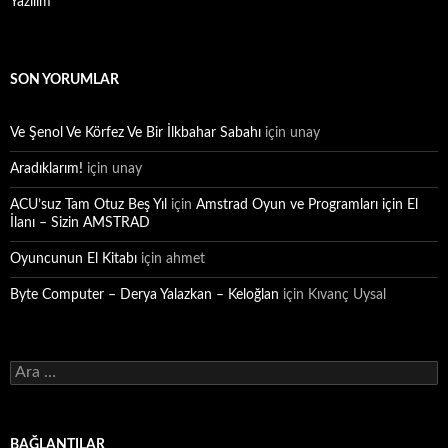
Yazılım
SON YORUMLAR
Ve Şenol Ve Körfez Ve Bir İlkbahar Sabahı
için
unay
Aradıklarım!
için
unay
ACU’suz Tam Otuz Beş Yıl
için
Amstrad Oyun ve Programları için El
İlanı – Sizin AMSTRAD
Oyuncunun El Kitabı
için
ahmet
Byte Computer – Derya Yalazkan – Keloğlan
için
Kıvanç Uysal
Arama:
BAĞLANTILAR