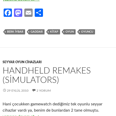
Fa
M
E
S
ce
as
m
h
b
to
ail
ar
BERK IYBAR
GADDAR
KITAP
OYUN
OYUNCU
o
d
e
o
o
k
n
SEYYAR OYUN CIHAZLARI
HANDHELD REMAKES
(SIMULATORS)
29 EYLÜL 2010
2 YORUM
Hani çocukken gamewatch dediğimiz tek oyunlu seyyar
cihazlar vardı ya, benim de bunlardan 2 tane olmuştu.