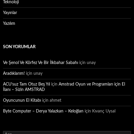
Teknoloji
Yayınlar
Yazılım
SON YORUMLAR
Ve Şenol Ve Körfez Ve Bir İlkbahar Sabahı
için
unay
Aradıklarım!
için
unay
ACU’suz Tam Otuz Beş Yıl
için
Amstrad Oyun ve Programları için El
İlanı – Sizin AMSTRAD
Oyuncunun El Kitabı
için
ahmet
Byte Computer – Derya Yalazkan – Keloğlan
için
Kıvanç Uysal
Arama: