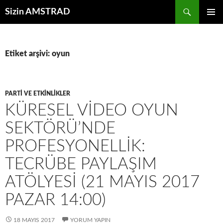
İçeriğe
Ara
Sizin AMSTRAD
atla
BIRINCI
MENÜ
Etiket arşivi: oyun
PARTI VE ETKINLIKLER
KÜRESEL VIDEO OYUN
SEKTÖRÜ’NDE
PROFESYONELLIK:
TECRÜBE PAYLAŞIM
ATÖLYESI (21 MAYIS 2017
PAZAR 14:00)
18 MAYIS 2017
YORUM YAPIN