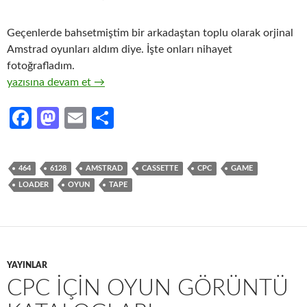
Geçenlerde bahsetmiştim bir arkadaştan toplu olarak orjinal
Amstrad oyunları aldım diye. İşte onları nihayet
fotoğrafladım.
Orjinal Amstrad Oyunlarım
yazısına devam et
→
Fa
M
E
S
ce
as
m
h
b
to
ail
ar
464
6128
AMSTRAD
CASSETTE
CPC
GAME
o
d
e
LOADER
OYUN
TAPE
o
o
k
n
YAYINLAR
CPC IÇIN OYUN GÖRÜNTÜ