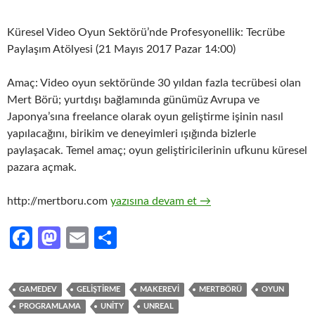
Küresel Video Oyun Sektörü’nde Profesyonellik: Tecrübe
Paylaşım Atölyesi (21 Mayıs 2017 Pazar 14:00)
Amaç: Video oyun sektöründe 30 yıldan fazla tecrübesi olan
Mert Börü; yurtdışı bağlamında günümüz Avrupa ve
Japonya’sına freelance olarak oyun geliştirme işinin nasıl
yapılacağını, birikim ve deneyimleri ışığında bizlerle
paylaşacak. Temel amaç; oyun geliştiricilerinin ufkunu küresel
pazara açmak.
Küresel Video Oyun Sektörü’nde Profesyon
http://mertboru.com
yazısına devam et
→
Fa
M
E
S
ce
as
m
h
b
to
ail
ar
GAMEDEV
GELIŞTIRME
MAKEREVI
MERTBÖRÜ
OYUN
o
d
e
PROGRAMLAMA
UNITY
UNREAL