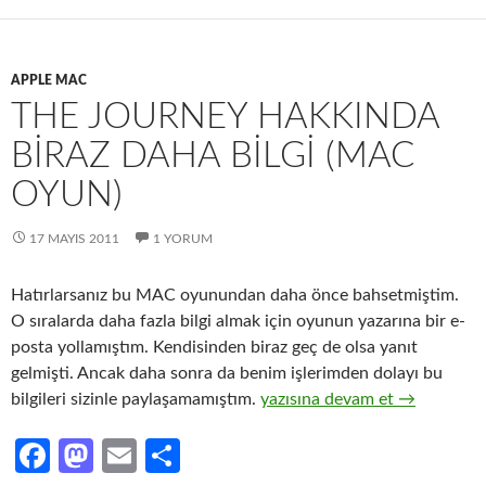
k
n
APPLE MAC
THE JOURNEY HAKKINDA
BIRAZ DAHA BILGI (MAC
OYUN)
17 MAYIS 2011
1 YORUM
Hatırlarsanız bu MAC oyunundan daha önce bahsetmiştim.
O sıralarda daha fazla bilgi almak için oyunun yazarına bir e-
posta yollamıştım. Kendisinden biraz geç de olsa yanıt
gelmişti. Ancak daha sonra da benim işlerimden dolayı bu
The Journey Hakkında Biraz D
bilgileri sizinle paylaşamamıştım.
yazısına devam et
→
Fa
M
E
S