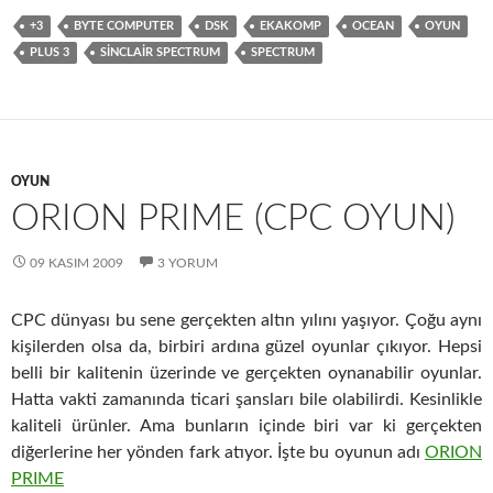
b
to
ail
ar
+3
BYTE COMPUTER
DSK
EKAKOMP
OCEAN
OYUN
o
d
e
PLUS 3
SINCLAIR SPECTRUM
SPECTRUM
o
o
k
n
OYUN
ORION PRIME (CPC OYUN)
09 KASIM 2009
3 YORUM
CPC dünyası bu sene gerçekten altın yılını yaşıyor. Çoğu aynı
kişilerden olsa da, birbiri ardına güzel oyunlar çıkıyor. Hepsi
belli bir kalitenin üzerinde ve gerçekten oynanabilir oyunlar.
Hatta vakti zamanında ticari şansları bile olabilirdi. Kesinlikle
kaliteli ürünler. Ama bunların içinde biri var ki gerçekten
diğerlerine her yönden fark atıyor. İşte bu oyunun adı
ORION
PRIME