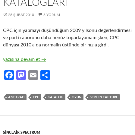
KATALOGLARI
28 ŞUBAT 2010
3 YORUM
CPC için yapmayı düşündüğüm 2009 yılsonu değerlendirmesi
ve parti raporunu daha henüz toparlayamamışken, CPC
dünyası 2010’a da normalin üstünde bir hızla girdi.
CPC için Oyun Görüntü Katalogları
yazısına devam et
→
Fa
M
E
S
ce
as
m
h
b
to
ail
ar
AMSTRAD
CPC
KATALOG
OYUN
SCREEN CAPTURE
o
d
e
o
o
k
n
SINCLAIR SPECTRUM