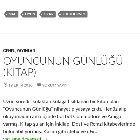
ce
as
m
h
b
to
ail
ar
MAC
OYUN
OZAR
THE JOURNEY
o
d
e
o
o
k
n
GENEL
,
YAYINLAR
OYUNCUNUN GÜNLÜĞÜ
(KITAP)
19 EKIM 2010
YORUM YAPIN
Uzun süredir kulaktan kulağa fısıldanan bir kitap olan
“Oyuncunun Günlüğü” nihayet piyasaya çıktı. Henüz alıp
okuyamadım ama içinde bol bol Commodore ve Amiga
varmış. Kitap şu an için İnkilap, Dost ve Remzi kitabevlerinde
bulunabiliyormuş. Kasım gibi idefix ve d&r…
Oyuncunun Günlüğü (Kitap)
yazısına devam et
→