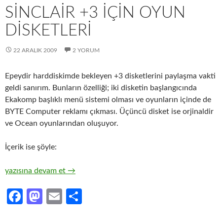
SINCLAIR +3 IÇIN OYUN
DISKETLERI
22 ARALIK 2009
2 YORUM
Epeydir harddiskimde bekleyen +3 disketlerini paylaşma vakti
geldi sanırım. Bunların özelliği; iki disketin başlangıcında
Ekakomp başlıklı menü sistemi olması ve oyunların içinde de
BYTE Computer reklamı çıkması. Üçüncü disket ise orjinaldir
ve Ocean oyunlarından oluşuyor.
İçerik ise şöyle:
Sinclair +3 için Oyun Disketleri
yazısına devam et
→
Fa
M
E
S
ce
as
m
h