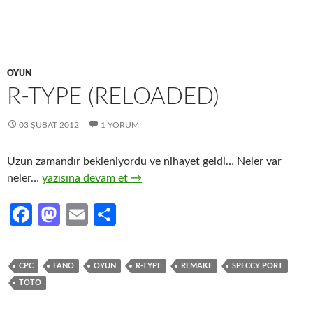
o
o
k
n
OYUN
R-TYPE (RELOADED)
03 ŞUBAT 2012
1 YORUM
Uzun zamandır bekleniyordu ve nihayet geldi… Neler var
R-TYPE (reloaded)
neler…
yazısına devam et
→
Fa
M
E
S
ce
as
m
h
b
to
ail
ar
CPC
FANO
OYUN
R-TYPE
REMAKE
SPECCY PORT
o
d
e
TOTO
o
o