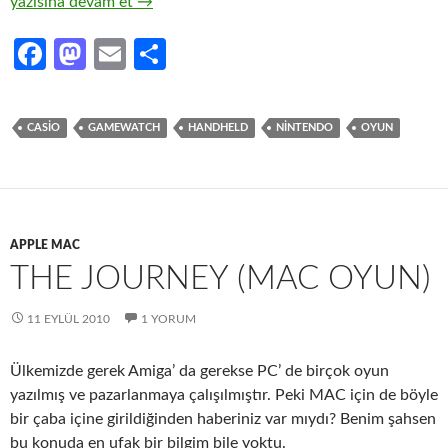
Handheld Remakes (Simulators)
yazısına devam et
→
Fa
M
E
S
ce
as
m
h
b
to
ail
ar
CASIO
GAMEWATCH
HANDHELD
NINTENDO
OYUN
o
d
e
o
o
k
n
APPLE MAC
THE JOURNEY (MAC OYUN)
11 EYLÜL 2010
1 YORUM
Ülkemizde gerek Amiga’ da gerekse PC’ de birçok oyun
yazılmış ve pazarlanmaya çalışılmıştır. Peki MAC için de böyle
bir çaba içine girildiğinden haberiniz var mıydı? Benim şahsen
bu konuda en ufak bir bilgim bile yoktu.