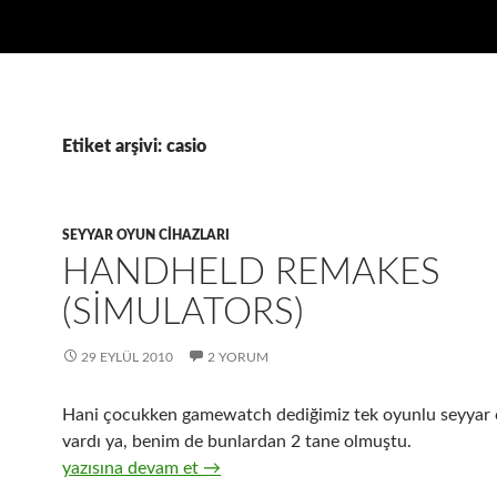
Etiket arşivi: casio
SEYYAR OYUN CIHAZLARI
HANDHELD REMAKES
(SIMULATORS)
29 EYLÜL 2010
2 YORUM
Hani çocukken gamewatch dediğimiz tek oyunlu seyyar 
vardı ya, benim de bunlardan 2 tane olmuştu.
Handheld Remakes (Simulators)
yazısına devam et
→