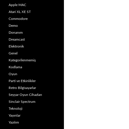
Apple MAC
Atari XL XE ST
Commodore
Demo
Donanım
Dreamcast
Elektronik
Genel
Kategorilenmemiş
Kodlama
Oyun
Parti ve Etkinlikler
Retro Bilgisayarlar
Seyyar Oyun Cihazları
Sinclair Spectrum
Teknoloji
Yayınlar
Yazılım