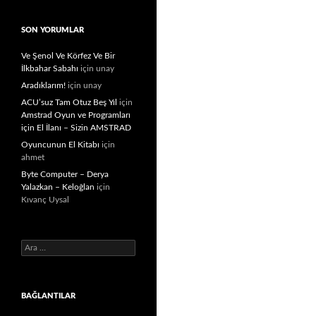
SON YORUMLAR
Ve Şenol Ve Körfez Ve Bir
İlkbahar Sabahı
için
unay
Aradıklarım!
için
unay
ACU’suz Tam Otuz Beş Yıl
için
Amstrad Oyun ve Programları
için El İlanı – Sizin AMSTRAD
Oyuncunun El Kitabı
için
ahmet
Byte Computer – Derya
Yalazkan – Keloğlan
için
Kıvanç Uysal
Arama:
BAĞLANTILAR