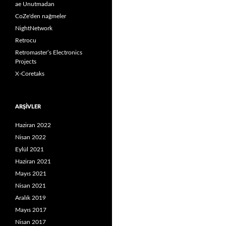
ae Unutmadan
CoZe'den nağmeler
NightNetwork
Retrocu
Retromaster’s Electronics
Projects
X-Coretaks
ARŞIVLER
Haziran 2022
Nisan 2022
Eylül 2021
Haziran 2021
Mayıs 2021
Nisan 2021
Aralık 2019
Mayıs 2017
Nisan 2017