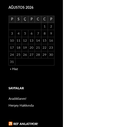
AĞUSTOS 2026
P
S
Ç
P
C
C
P
1
2
3
4
5
6
7
8
9
10
11
12
13
14
15
16
17
18
19
20
21
22
23
24
25
26
27
28
29
30
31
« Haz
SAYFALAR
Aradıklarım!
Herşey Hakkında
REF ANLATIYOR!