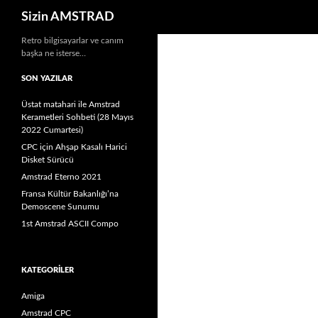
Ara
Sizin AMSTRAD
İçeriğe
Retro bilgisayarlar ve canım
başka ne isterse…
atla
SON YAZILAR
Üstat matahari ile Amstrad
Kerametleri Sohbeti (28 Mayıs
2022 Cumartesi)
CPC için Ahşap Kasalı Harici
Disket Sürücü
Amstrad Eterno 2021
Fransa Kültür Bakanlığı’na
Demoscene Sunumu
1st Amstrad ASCII Compo
KATEGORILER
Amiga
Amstrad CPC