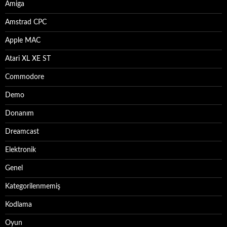
Amiga
Amstrad CPC
Apple MAC
Atari XL XE ST
Commodore
Demo
Donanım
Dreamcast
Elektronik
Genel
Kategorilenmemiş
Kodlama
Oyun