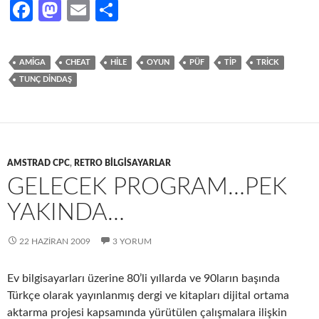
Fa
M
E
S
ce
as
m
h
b
to
ail
ar
AMIGA
CHEAT
HILE
OYUN
PÜF
TIP
TRICK
o
d
e
TUNÇ DINDAŞ
o
o
k
n
AMSTRAD CPC
,
RETRO BILGISAYARLAR
GELECEK PROGRAM…PEK
YAKINDA…
22 HAZIRAN 2009
3 YORUM
Ev bilgisayarları üzerine 80’li yıllarda ve 90ların başında
Türkçe olarak yayınlanmış dergi ve kitapları dijital ortama
aktarma projesi kapsamında yürütülen çalışmalara ilişkin