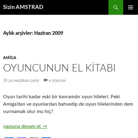
İçeriğe
Ara
Sizin AMSTRAD
atla
BIRINCI
MENÜ
Aylık arşivler: Haziran 2009
AMIGA
OYUNCUNUN EL KITABI
24 HAZIRAN 2009
4 YORUM
Oyun tarihi kadar eski bir kavramdır oyun hileleri. Peki
Amiga’dan ve oyunlardan bahsedip de oyun hilelerinden dem
vurmamak olur mu hiç?
Oyuncunun El Kitabı
yazısına devam et
→