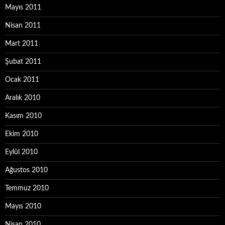
Mayıs 2011
Nisan 2011
Mart 2011
Şubat 2011
Ocak 2011
Aralık 2010
Kasım 2010
Ekim 2010
Eylül 2010
Ağustos 2010
Temmuz 2010
Mayıs 2010
Nisan 2010