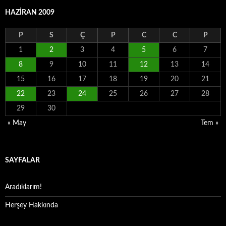
HAZIRAN 2009
P
S
Ç
P
C
C
P
1
2
3
4
5
6
7
8
9
10
11
12
13
14
15
16
17
18
19
20
21
22
23
24
25
26
27
28
29
30
« May
Tem »
SAYFALAR
Aradıklarım!
Herşey Hakkında