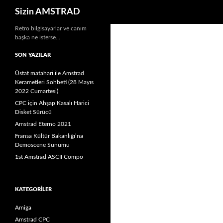
Ara
Sizin AMSTRAD
İçeriğe
Retro bilgisayarlar ve canım
başka ne isterse…
atla
SON YAZILAR
Üstat matahari ile Amstrad
Kerametleri Sohbeti (28 Mayıs
2022 Cumartesi)
CPC için Ahşap Kasalı Harici
Disket Sürücü
Amstrad Eterno 2021
Fransa Kültür Bakanlığı’na
Demoscene Sunumu
1st Amstrad ASCII Compo
KATEGORILER
Amiga
Amstrad CPC