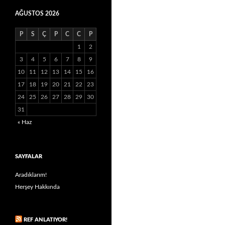
AĞUSTOS 2026
P
S
Ç
P
C
C
P
1
2
3
4
5
6
7
8
9
10
11
12
13
14
15
16
17
18
19
20
21
22
23
24
25
26
27
28
29
30
31
« Haz
SAYFALAR
Aradıklarım!
Herşey Hakkında
REF ANLATIYOR!