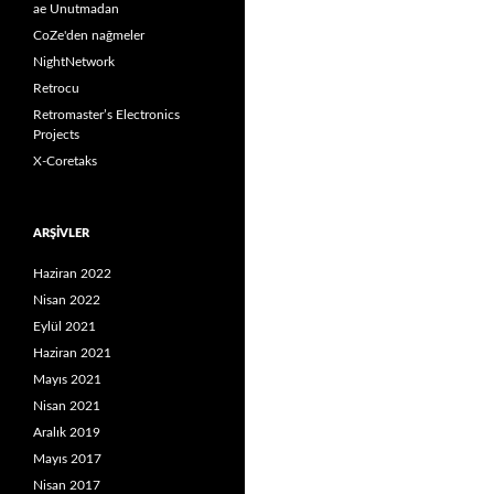
ae Unutmadan
CoZe'den nağmeler
NightNetwork
Retrocu
Retromaster’s Electronics
Projects
X-Coretaks
ARŞIVLER
Haziran 2022
Nisan 2022
Eylül 2021
Haziran 2021
Mayıs 2021
Nisan 2021
Aralık 2019
Mayıs 2017
Nisan 2017