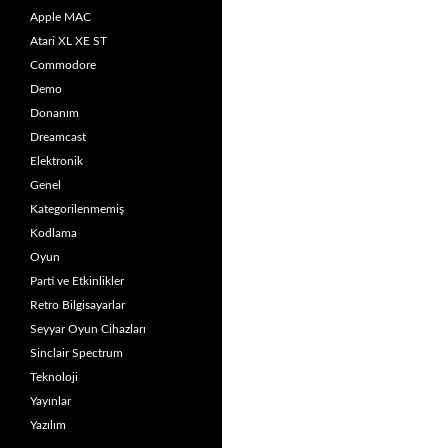
Apple MAC
Atari XL XE ST
Commodore
Demo
Donanım
Dreamcast
Elektronik
Genel
Kategorilenmemiş
Kodlama
Oyun
Parti ve Etkinlikler
Retro Bilgisayarlar
Seyyar Oyun Cihazları
Sinclair Spectrum
Teknoloji
Yayınlar
Yazılım