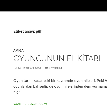
Etiket arşivi: püf
AMIGA
OYUNCUNUN EL KITABI
24 HAZIRAN 2009
4 YORUM
Oyun tarihi kadar eski bir kavramdır oyun hileleri. Peki 
oyunlardan bahsedip de oyun hilelerinden dem vurmam
hiç?
Oyuncunun El Kitabı
yazısına devam et
→