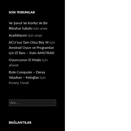
SON YORUMLAR
Ve Şenol Ve Körfez Ve Bir
İlkbahar Sabahı
için
unay
Aradıklarım!
için
unay
ACU’suz Tam Otuz Beş Yıl
için
Amstrad Oyun ve Programları
için El İlanı – Sizin AMSTRAD
Oyuncunun El Kitabı
için
ahmet
Byte Computer – Derya
Yalazkan – Keloğlan
için
Kıvanç Uysal
Arama:
BAĞLANTILAR