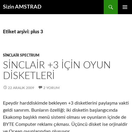
İçeriğe
Ara
Sizin AMSTRAD
atla
BIRINCI
MENÜ
Etiket arşivi: plus 3
SINCLAIR SPECTRUM
SINCLAIR +3 IÇIN OYUN
DISKETLERI
22 ARALIK 2009
2 YORUM
Epeydir harddiskimde bekleyen +3 disketlerini paylaşma vakti
geldi sanırım. Bunların özelliği; iki disketin başlangıcında
Ekakomp başlıklı menü sistemi olması ve oyunların içinde de
BYTE Computer reklamı çıkması. Üçüncü disket ise orjinaldir
ve Ocean oyunlarından oluşuyor.