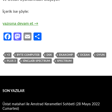
İçerik ise şöyle:
Sinclair +3 için Oyun Disketleri
yazısına devam et
→
Fa
M
E
S
ce
as
m
h
b
to
ail
ar
+3
BYTE COMPUTER
DSK
EKAKOMP
OCEAN
OYUN
o
d
e
PLUS 3
SINCLAIR SPECTRUM
SPECTRUM
o
o
k
n
SON YAZILAR
Üstat matahari ile Amstrad Kerametleri Sohbeti (28 Mayıs 2022
Cumartesi)