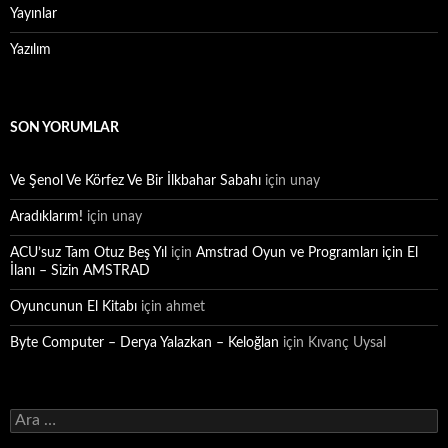
Yayınlar
Yazılım
SON YORUMLAR
Ve Şenol Ve Körfez Ve Bir İlkbahar Sabahı
için
unay
Aradıklarım!
için
unay
ACU’suz Tam Otuz Beş Yıl
için
Amstrad Oyun ve Programları için El
İlanı – Sizin AMSTRAD
Oyuncunun El Kitabı
için
ahmet
Byte Computer – Derya Yalazkan – Keloğlan
için
Kıvanç Uysal
Arama: