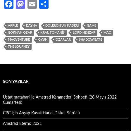
Fa
M
E
S
ce
as
m
h
b
to
ail
ar
APPLE
DAYNA
DOLERON’UN KADERI
GAME
o
d
e
GÖKHAN OZAR
KRAL TOMANIS
LORD HENZAR
MAC
o
o
MACVENTURE
OYUN
OZARLAR
SHADOWGATE
THE JOURNEY
k
n
SON YAZILAR
Üstat matahari ile Amstrad Kerametleri Sohbeti (28 Mayıs 2022
Cumartesi)
CPC için Ahşap Kasalı Harici Disket Sürücü
Amstrad Eterno 2021