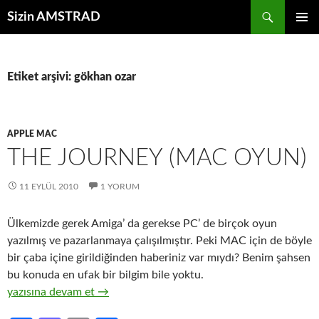
İçeriğe
Ara
Sizin AMSTRAD
atla
BIRINCI
MENÜ
Etiket arşivi: gökhan ozar
APPLE MAC
THE JOURNEY (MAC OYUN)
11 EYLÜL 2010
1 YORUM
Ülkemizde gerek Amiga’ da gerekse PC’ de birçok oyun
yazılmış ve pazarlanmaya çalışılmıştır. Peki MAC için de böyle
bir çaba içine girildiğinden haberiniz var mıydı? Benim şahsen
bu konuda en ufak bir bilgim bile yoktu.
The Journey (Mac Oyun)
yazısına devam et
→