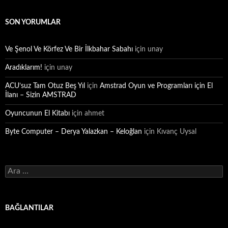
SON YORUMLAR
Ve Şenol Ve Körfez Ve Bir İlkbahar Sabahı
için
unay
Aradıklarım!
için
unay
ACU’suz Tam Otuz Beş Yıl
için
Amstrad Oyun ve Programları için El
İlanı – Sizin AMSTRAD
Oyuncunun El Kitabı
için
ahmet
Byte Computer – Derya Yalazkan – Keloğlan
için
Kıvanç Uysal
Arama:
BAĞLANTILAR