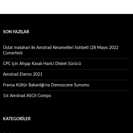
o
o
k
n
SON YAZILAR
Üstat matahari ile Amstrad Kerametleri Sohbeti (28 Mayıs 2022
Cumartesi)
CPC için Ahşap Kasalı Harici Disket Sürücü
Amstrad Eterno 2021
Fransa Kültür Bakanlığı’na Demoscene Sunumu
1st Amstrad ASCII Compo
KATEGORILER