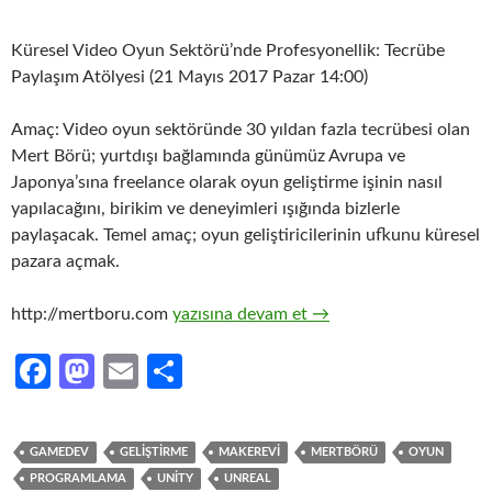
Küresel Video Oyun Sektörü’nde Profesyonellik: Tecrübe
Paylaşım Atölyesi (21 Mayıs 2017 Pazar 14:00)
Amaç: Video oyun sektöründe 30 yıldan fazla tecrübesi olan
Mert Börü; yurtdışı bağlamında günümüz Avrupa ve
Japonya’sına freelance olarak oyun geliştirme işinin nasıl
yapılacağını, birikim ve deneyimleri ışığında bizlerle
paylaşacak. Temel amaç; oyun geliştiricilerinin ufkunu küresel
pazara açmak.
Küresel Video Oyun Sektörü’nde Profesyon
http://mertboru.com
yazısına devam et
→
Fa
M
E
S
ce
as
m
h
b
to
ail
ar
GAMEDEV
GELIŞTIRME
MAKEREVI
MERTBÖRÜ
OYUN
o
d
e
PROGRAMLAMA
UNITY
UNREAL