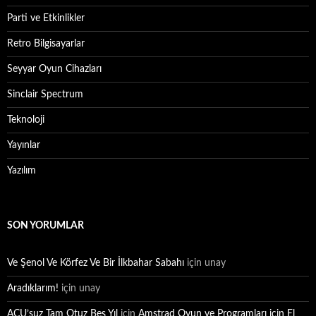
Parti ve Etkinlikler
Retro Bilgisayarlar
Seyyar Oyun Cihazları
Sinclair Spectrum
Teknoloji
Yayınlar
Yazılım
SON YORUMLAR
Ve Şenol Ve Körfez Ve Bir İlkbahar Sabahı
için
unay
Aradıklarım!
için
unay
ACU’suz Tam Otuz Beş Yıl
için
Amstrad Oyun ve Programları için El