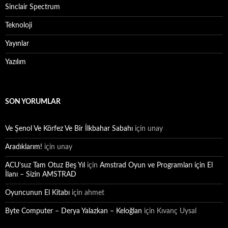
Sinclair Spectrum
Teknoloji
Yayınlar
Yazılım
SON YORUMLAR
Ve Şenol Ve Körfez Ve Bir İlkbahar Sabahı
için
unay
Aradıklarım!
için
unay
ACU’suz Tam Otuz Beş Yıl
için
Amstrad Oyun ve Programları için El
İlanı – Sizin AMSTRAD
Oyuncunun El Kitabı
için
ahmet
Byte Computer – Derya Yalazkan – Keloğlan
için
Kıvanç Uysal