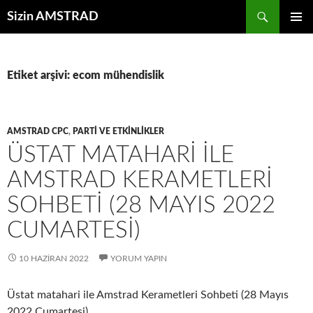
İçeriğe
Ara
Sizin AMSTRAD
atla
BIRINCI
MENÜ
Etiket arşivi: ecom mühendislik
AMSTRAD CPC
,
PARTI VE ETKINLIKLER
ÜSTAT MATAHARI ILE
AMSTRAD KERAMETLERI
SOHBETI (28 MAYIS 2022
CUMARTESI)
10 HAZIRAN 2022
YORUM YAPIN
Üstat matahari ile Amstrad Kerametleri Sohbeti (28 Mayıs
2022 Cumartesi)