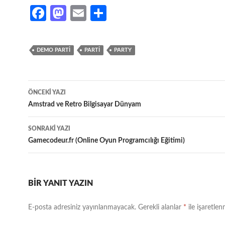
Fa
M
E
S
ce
as
m
h
b
to
ail
ar
DEMO PARTI
PARTI
PARTY
o
d
e
o
o
Yazı
k
n
ÖNCEKI YAZI
dolaşımı
Amstrad ve Retro Bilgisayar Dünyam
SONRAKI YAZI
Gamecodeur.fr (Online Oyun Programcılığı Eğitimi)
BIR YANIT YAZIN
E-posta adresiniz yayınlanmayacak.
Gerekli alanlar
*
ile işaretlen