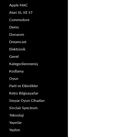
Apple MAC
Atari XL XE ST
Commodore
Demo
Donanım
Dreamcast
Elektronik
Genel
Kategorilenmemiş
Kodlama
Oyun
Parti ve Etkinlikler
Retro Bilgisayarlar
Seyyar Oyun Cihazları
Sinclair Spectrum
Teknoloji
Yayınlar
Yazılım