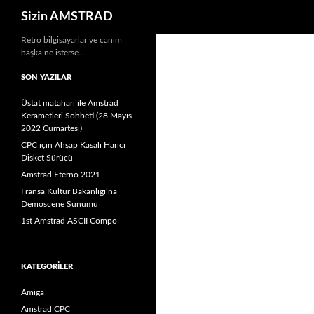
Ara
Sizin AMSTRAD
İçeriğe
Retro bilgisayarlar ve canım
başka ne isterse…
atla
SON YAZILAR
Üstat matahari ile Amstrad
Kerametleri Sohbeti (28 Mayıs
2022 Cumartesi)
CPC için Ahşap Kasalı Harici
Disket Sürücü
Amstrad Eterno 2021
Fransa Kültür Bakanlığı’na
Demoscene Sunumu
1st Amstrad ASCII Compo
KATEGORILER
Amiga
Amstrad CPC