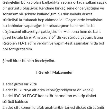
Gelgelelim bu kabloları bağladıktan sonra ortada salkım saçak
bir görüntü oluşuyor. Kendime birkaç sene önce yaptığım ve
sorunsuz bir şekilde kullandığım bu durumdaki disket
sürücüyü kutulamak hep aklımda idi. Geçenlerde kendisine
bu kablodan yapacağım bir arkadaşımın bahanesi ile bu
düşüncemi nihayet gerçekleştirdim. Hem ona hem de bana
güzel kutulu birer Amstrad 3.5″ disket sürücü yaptım. Buna
Retrojen FD-1 adını verdim ve yapım-test aşamalarını da bol
bol fotoğrafladım.
Şimdi biraz bunları inceleyelim.
I Gerekli Malzemeler
1 adet güzel bir kutu
1 adet bu kutuya ait arka kapak(gerekiyorsa ön kapak)
1 adet IDC 34 EDGE konektör barındıran eski tip disket
sürücü kablosu
2 adet çift konumlu ufak anahtar(bir tanesi disket sürücünün