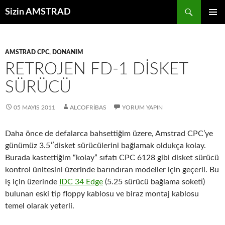
İçeriğe
Ara
Sizin AMSTRAD
atla
BIRINCI
MENÜ
AMSTRAD CPC
,
DONANIM
RETROJEN FD-1 DISKET
SÜRÜCÜ
05 MAYIS 2011
ALCOFRIBAS
YORUM YAPIN
Daha önce de defalarca bahsettiğim üzere, Amstrad CPC’ye
günümüz 3.5″disket sürücülerini bağlamak oldukça kolay.
Burada kastettiğim “kolay” sıfatı CPC 6128 gibi disket sürücü
kontrol ünitesini üzerinde barındıran modeller için geçerli. Bu
iş için üzerinde
IDC 34 Edge
(5.25 sürücü bağlama soketi)
bulunan eski tip floppy kablosu ve biraz montaj kablosu
temel olarak yeterli.