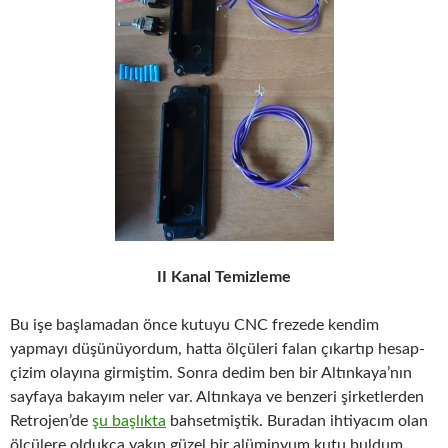
II Kanal Temizleme
Bu işe başlamadan önce kutuyu CNC frezede kendim
yapmayı düşünüyordum, hatta ölçüleri falan çıkartıp hesap-
çizim olayına girmiştim. Sonra dedim ben bir Altınkaya’nın
sayfaya bakayım neler var. Altınkaya ve benzeri şirketlerden
Retrojen’de
şu başlıkta
bahsetmiştik. Buradan ihtiyacım olan
ölçülere oldukça yakın güzel bir alüminyum kutu buldum.