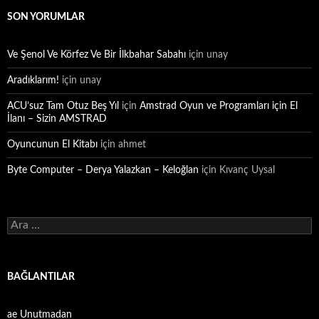
SON YORUMLAR
Ve Şenol Ve Körfez Ve Bir İlkbahar Sabahı
için
unay
Aradıklarım!
için
unay
ACU’suz Tam Otuz Beş Yıl
için
Amstrad Oyun ve Programları için El
İlanı – Sizin AMSTRAD
Oyuncunun El Kitabı
için
ahmet
Byte Computer – Derya Yalazkan – Keloğlan
için
Kıvanç Uysal
Arama:
BAĞLANTILAR
ae Unutmadan