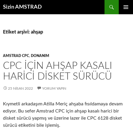
İçeriğe
Ara
Sizin AMSTRAD
atla
BIRINCI
MENÜ
Etiket arşivi: ahşap
AMSTRAD CPC
,
DONANIM
CPC IÇIN AHŞAP KASALI
HARICI DISKET SÜRÜCÜ
25 NISAN 2022
YORUM YAPIN
Kıymetli arkadaşım Atilla Meriç ahşaba fısıldamaya devam
ediyor. Bu sefer Amstrad CPC için ahşap kasalı harici bir
disket sürücü yapmış ve üzerine lazer ile CPC 6128 disket
sürücü etiketini bile işlemiş.