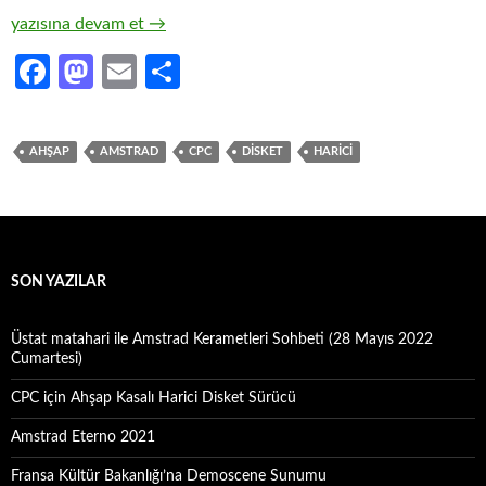
CPC için Ahşap Kasalı Harici Disket Sürücü
yazısına devam et
→
Fa
M
E
S
ce
as
m
h
b
to
ail
ar
AHŞAP
AMSTRAD
CPC
DISKET
HARICI
o
d
e
o
o
k
n
SON YAZILAR
Üstat matahari ile Amstrad Kerametleri Sohbeti (28 Mayıs 2022
Cumartesi)
CPC için Ahşap Kasalı Harici Disket Sürücü
Amstrad Eterno 2021
Fransa Kültür Bakanlığı’na Demoscene Sunumu