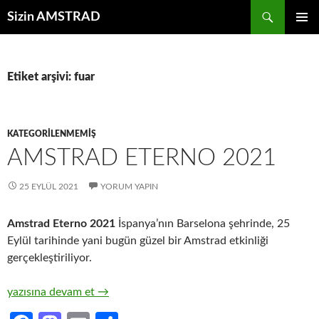
İçeriğe
Ara
Sizin AMSTRAD
atla
BIRINCI
MENÜ
Etiket arşivi: fuar
KATEGORILENMEMIŞ
AMSTRAD ETERNO 2021
25 EYLÜL 2021
YORUM YAPIN
Amstrad Eterno 2021
İspanya’nın Barselona şehrinde, 25
Eylül tarihinde yani bugün güzel bir Amstrad etkinliği
gerçekleştiriliyor.
Amstrad Eterno 2021
yazısına devam et
→