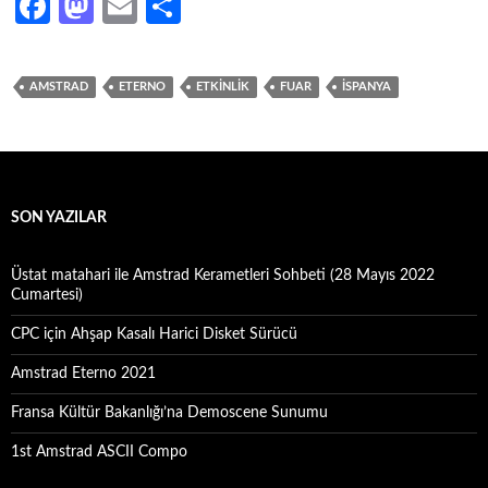
Fa
M
E
S
ce
as
m
h
b
to
ail
ar
AMSTRAD
ETERNO
ETKINLIK
FUAR
ISPANYA
o
d
e
o
o
k
n
SON YAZILAR
Üstat matahari ile Amstrad Kerametleri Sohbeti (28 Mayıs 2022
Cumartesi)
CPC için Ahşap Kasalı Harici Disket Sürücü
Amstrad Eterno 2021
Fransa Kültür Bakanlığı’na Demoscene Sunumu
1st Amstrad ASCII Compo