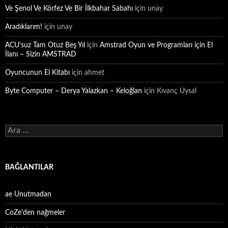
Ve Şenol Ve Körfez Ve Bir İlkbahar Sabahı
için
unay
Aradıklarım!
için
unay
ACU’suz Tam Otuz Beş Yıl
için
Amstrad Oyun ve Programları için El
İlanı – Sizin AMSTRAD
Oyuncunun El Kitabı
için
ahmet
Byte Computer – Derya Yalazkan – Keloğlan
için
Kıvanç Uysal
Arama:
BAĞLANTILAR
ae Unutmadan
CoZe'den nağmeler