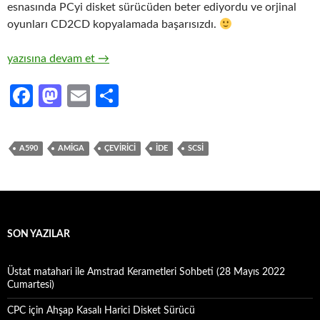
esnasında PCyi disket sürücüden beter ediyordu ve orjinal
oyunları CD2CD kopyalamada başarısızdı.
SCSI to IDE Çevirici
yazısına devam et
→
Fa
M
E
S
ce
as
m
h
b
to
ail
ar
A590
AMIGA
ÇEVIRICI
IDE
SCSI
o
d
e
o
o
k
n
SON YAZILAR
Üstat matahari ile Amstrad Kerametleri Sohbeti (28 Mayıs 2022
Cumartesi)
CPC için Ahşap Kasalı Harici Disket Sürücü