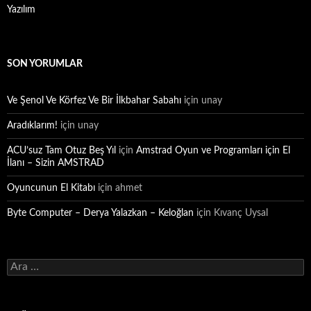
Yazılım
SON YORUMLAR
Ve Şenol Ve Körfez Ve Bir İlkbahar Sabahı
için
unay
Aradıklarım!
için
unay
ACU’suz Tam Otuz Beş Yıl
için
Amstrad Oyun ve Programları için El
İlanı – Sizin AMSTRAD
Oyuncunun El Kitabı
için
ahmet
Byte Computer – Derya Yalazkan – Keloğlan
için
Kıvanç Uysal
Arama: