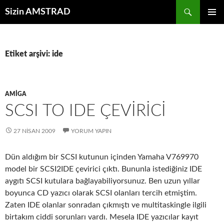
İçeriğe
Ara
Sizin AMSTRAD
atla
BIRINCI
MENÜ
Etiket arşivi: ide
AMIGA
SCSI TO IDE ÇEVIRICI
27 NISAN 2009
YORUM YAPIN
Dün aldığım bir SCSI kutunun içinden Yamaha V769970
model bir SCSI2IDE çevirici çıktı. Bununla istediğiniz IDE
aygıtı SCSI kutulara bağlayabiliyorsunuz. Ben uzun yıllar
boyunca CD yazıcı olarak SCSI olanları tercih etmiştim.
Zaten IDE olanlar sonradan çıkmıştı ve multitaskingle ilgili
birtakım ciddi sorunları vardı. Mesela IDE yazıcılar kayıt