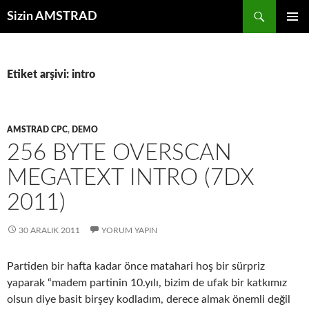
İçeriğe
Ara
Sizin AMSTRAD
atla
BIRINCI
MENÜ
Etiket arşivi: intro
AMSTRAD CPC
,
DEMO
256 BYTE OVERSCAN
MEGATEXT INTRO (7DX
2011)
30 ARALIK 2011
YORUM YAPIN
Partiden bir hafta kadar önce matahari hoş bir sürpriz
yaparak “madem partinin 10.yılı, bizim de ufak bir katkımız
olsun diye basit birşey kodladım, derece almak önemli değil