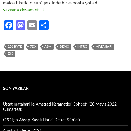
maksat katkı olsun” şeklinde bir e-posta yolladı.
256 byte Overscan MEGATEXT Intro (7DX 2011)
yazısına devam et
→
Fa
M
E
S
ce
as
m
h
b
to
ail
ar
256 BYTE
7DX
ASM
DEMO
INTRO
MATAHARI
o
d
e
Z80
o
o
k
n
SON YAZILAR
Üstat matahari ile Amstrad Kerametleri Sohbeti (28 Mayıs 2022
Cumartesi)
CPC için Ahşap Kasalı Harici Disket Sürücü
Amstrad Eterno 2021