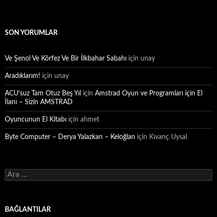
SON YORUMLAR
Ve Şenol Ve Körfez Ve Bir İlkbahar Sabahı
için
unay
Aradıklarım!
için
unay
ACU’suz Tam Otuz Beş Yıl
için
Amstrad Oyun ve Programları için El
İlanı – Sizin AMSTRAD
Oyuncunun El Kitabı
için
ahmet
Byte Computer – Derya Yalazkan – Keloğlan
için
Kıvanç Uysal
Arama:
BAĞLANTILAR