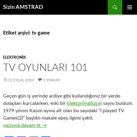
İçeriğe
Ara
Sizin AMSTRAD
atla
BIRINCI
MENÜ
Etiket arşivi: tv game
ELEKTRONIK
TV OYUNLARI 101
22 EYLÜL 2010
3 YORUM
Geçen gün iş yerinde ardiye gibi kullandığımız bir yerde
dolapları kurcalarken, eski bir
Elektor(ingilizce)
sayısı buldum.
1979 yılının Kasım ayına ait olan bu sayıdaki “I played TV
Games(2)” başlıklı makale epey ilgimi çekti.
TV Oyunları 101
yazısına devam et
→