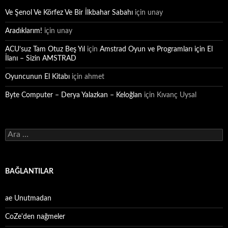
Ve Şenol Ve Körfez Ve Bir İlkbahar Sabahı
için
unay
Aradıklarım!
için
unay
ACU’suz Tam Otuz Beş Yıl
için
Amstrad Oyun ve Programları için El
İlanı – Sizin AMSTRAD
Oyuncunun El Kitabı
için
ahmet
Byte Computer – Derya Yalazkan – Keloğlan
için
Kıvanç Uysal
Arama:
BAĞLANTILAR
ae Unutmadan
CoZe'den nağmeler