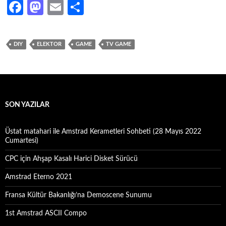
Fa
M
E
S
ce
as
m
h
b
to
ail
ar
DIY
ELEKTOR
GAME
TV GAME
o
d
e
o
o
k
n
SON YAZILAR
Üstat matahari ile Amstrad Kerametleri Sohbeti (28 Mayıs 2022
Cumartesi)
CPC için Ahşap Kasalı Harici Disket Sürücü
Amstrad Eterno 2021
Fransa Kültür Bakanlığı’na Demoscene Sunumu
1st Amstrad ASCII Compo