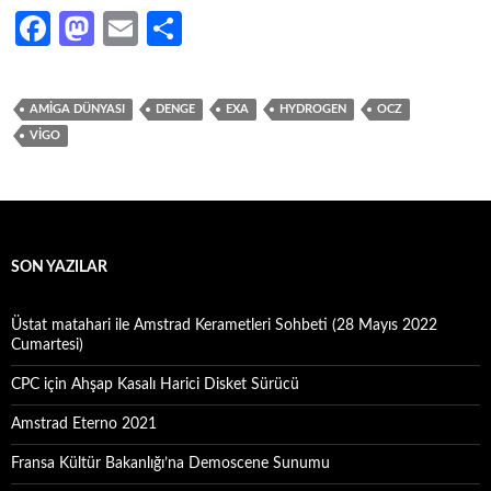
Fa
M
E
S
ce
as
m
h
b
to
ail
ar
AMIGA DÜNYASI
DENGE
EXA
HYDROGEN
OCZ
o
d
e
VIGO
o
o
k
n
SON YAZILAR
Üstat matahari ile Amstrad Kerametleri Sohbeti (28 Mayıs 2022
Cumartesi)
CPC için Ahşap Kasalı Harici Disket Sürücü
Amstrad Eterno 2021
Fransa Kültür Bakanlığı’na Demoscene Sunumu