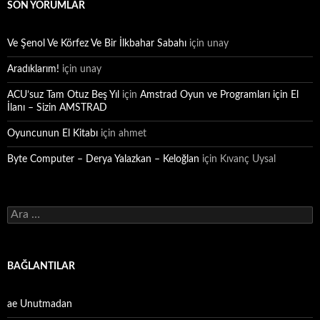
SON YORUMLAR
Ve Şenol Ve Körfez Ve Bir İlkbahar Sabahı
için
unay
Aradıklarım!
için
unay
ACU’suz Tam Otuz Beş Yıl
için
Amstrad Oyun ve Programları için El
İlanı – Sizin AMSTRAD
Oyuncunun El Kitabı
için
ahmet
Byte Computer – Derya Yalazkan – Keloğlan
için
Kıvanç Uysal
Arama:
BAĞLANTILAR
ae Unutmadan