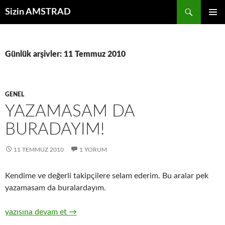
İçeriğe
Ara
Sizin AMSTRAD
atla
BIRINCI
MENÜ
Günlük arşivler: 11 Temmuz 2010
GENEL
YAZAMASAM DA
BURADAYIM!
11 TEMMUZ 2010
1 YORUM
Kendime ve değerli takipçilere selam ederim. Bu aralar pek
yazamasam da buralardayım.
Yazamasam da buradayım!
yazısına devam et
→