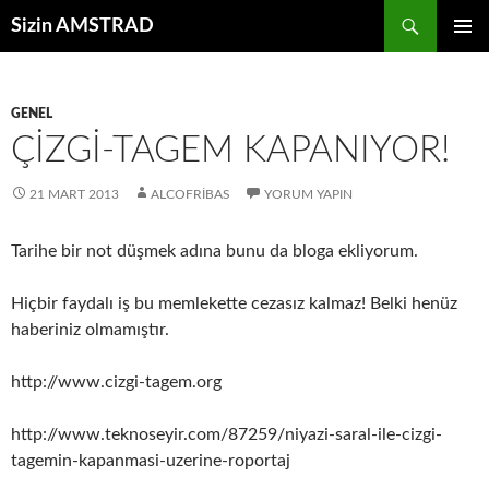
İçeriğe
Ara
Sizin AMSTRAD
atla
BIRINCI
MENÜ
GENEL
ÇIZGI-TAGEM KAPANIYOR!
21 MART 2013
ALCOFRIBAS
YORUM YAPIN
Tarihe bir not düşmek adına bunu da bloga ekliyorum.
Hiçbir faydalı iş bu memlekette cezasız kalmaz! Belki henüz
haberiniz olmamıştır.
http://www.cizgi-tagem.org
http://www.teknoseyir.com/87259/niyazi-saral-ile-cizgi-
tagemin-kapanmasi-uzerine-roportaj