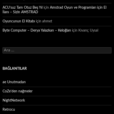
ACU’suz Tam Otuz Beş Yıl
için
Amstrad Oyun ve Programları için El
İlanı – Sizin AMSTRAD
Oyuncunun El Kitabı
için
ahmet
Byte Computer – Derya Yalazkan – Keloğlan
için
Kıvanç Uysal
Arama:
BAĞLANTILAR
ae Unutmadan
CoZe'den nağmeler
NightNetwork
Retrocu