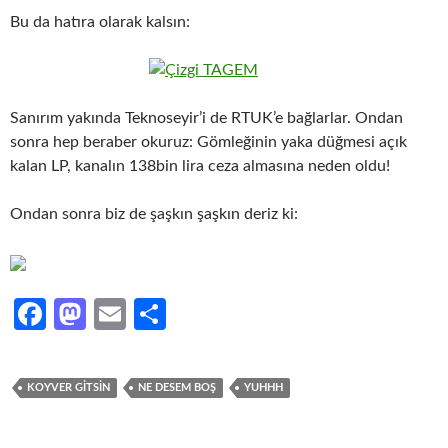
Bu da hatıra olarak kalsın:
Sanırım yakında Teknoseyir’i de RTUK’e bağlarlar. Ondan
sonra hep beraber okuruz: Gömleğinin yaka düğmesi açık
kalan LP, kanalın 138bin lira ceza almasına neden oldu!
Ondan sonra biz de şaşkın şaşkın deriz ki:
Fa
M
E
S
ce
as
m
h
b
to
ail
ar
KOYVER GITSIN
NE DESEM BOŞ
YUHHH
o
d
e
o
o