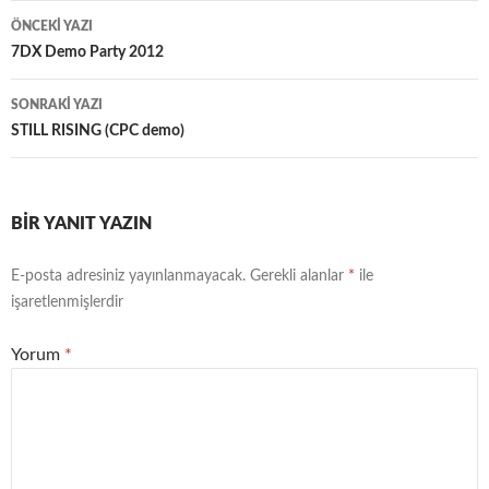
Yazı
k
n
ÖNCEKI YAZI
dolaşımı
7DX Demo Party 2012
SONRAKI YAZI
STILL RISING (CPC demo)
BIR YANIT YAZIN
E-posta adresiniz yayınlanmayacak.
Gerekli alanlar
*
ile
işaretlenmişlerdir
Yorum
*