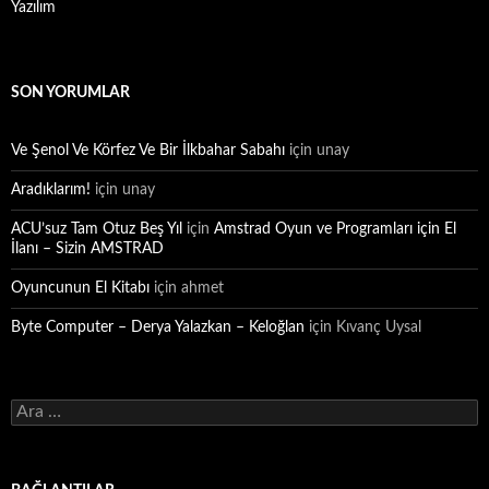
Yazılım
SON YORUMLAR
Ve Şenol Ve Körfez Ve Bir İlkbahar Sabahı
için
unay
Aradıklarım!
için
unay
ACU’suz Tam Otuz Beş Yıl
için
Amstrad Oyun ve Programları için El
İlanı – Sizin AMSTRAD
Oyuncunun El Kitabı
için
ahmet
Byte Computer – Derya Yalazkan – Keloğlan
için
Kıvanç Uysal
Arama: