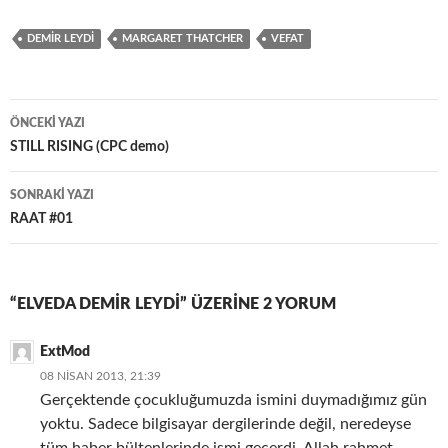
b
to
ail
ar
DEMIR LEYDI
MARGARET THATCHER
VEFAT
o
d
e
o
o
Yazı
k
n
ÖNCEKI YAZI
dolaşımı
STILL RISING (CPC demo)
SONRAKI YAZI
RAAT #01
“ELVEDA DEMIR LEYDI” ÜZERINE 2 YORUM
ExtMod
08 NISAN 2013, 21:39
Gerçektende çocukluğumuzda ismini duymadığımız gün
yoktu. Sadece bilgisayar dergilerinde değil, neredeyse