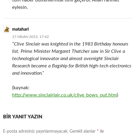
tüm haber bültenlerinde ismi geçerdi. Allah rahmet
eylesin.
matahari
17 NISAN 2013, 17:42
“Clive Sinclair was knighted in the 1983 Birthday honours
list. Prime Minister Margaret Thatcher saw in Sir Clive a
technological innovator and almost overnight Sinclair
Research became a flagship for British high-tech electronics
and innovation.”
(kaynak:
http://www.sinclairlair.co.uk/clive_bows_out.htm
)
BIR YANIT YAZIN
E-posta adresiniz yayınlanmayacak.
Gerekli alanlar
*
ile