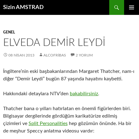
İçeriğe
Ara
Sizin AMSTRAD
atla
BIRINCI
MENÜ
GENEL
ELVEDA DEMIR LEYDI
08 NISAN 2013
ALCOFRIBAS
2 YORUM
İngiltere’nin eski başbakanlarından Margaret Thatcher, nam-ı
diğer “Demir Leydi” bugün 87 yaşında hayatını kaybetti.
Hakkındaki detaylara NTV’den
bakabilirsiniz
.
Thatcher bana o yılları hatırlatan en önemli figürlerden biri.
Bilgisayar dergilerinde gördüğüm karikatürize edilmiş
çizimleri ve
Split Personalities
hep gözümün önünde. Ha bir
de meşhur Speccy anlatma videosu vardır: