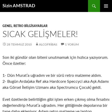
İçeriğe
Ara
Sizin AMSTRAD
atla
BIRINCI
MENÜ
GENEL
,
RETRO BILGISAYARLAR
SICAK GELIŞMELER!
28 TEMMUZ 2010
ALCOFRIBAS
1 YORUM
Son iki gündür olan biteni unutmamak için hızlıca yazıyorum.
Önce özetler:
1- Dün Murat’a uğradım ve bir sürü retro malzeme aldım.
2- Bugün Arda(aka Ref aka Hardcore Speccyci aka Aşk Adamı
aka Görsel İletişim Uzmanı aka Spectrumcu Çocuk) geldi.
Evet özetlerde belirttiğim gibi işten erken çıkmış olma fırsatını
değerlendirip Murat’a uğradım. Her gittiğimde depolarına bir
tane daha ekleniyor. Adam retro malzeme ve laptop