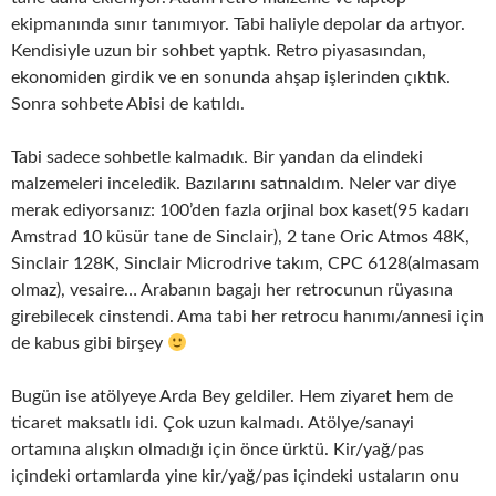
ekipmanında sınır tanımıyor. Tabi haliyle depolar da artıyor.
Kendisiyle uzun bir sohbet yaptık. Retro piyasasından,
ekonomiden girdik ve en sonunda ahşap işlerinden çıktık.
Sonra sohbete Abisi de katıldı.
Tabi sadece sohbetle kalmadık. Bir yandan da elindeki
malzemeleri inceledik. Bazılarını satınaldım. Neler var diye
merak ediyorsanız: 100’den fazla orjinal box kaset(95 kadarı
Amstrad 10 küsür tane de Sinclair), 2 tane Oric Atmos 48K,
Sinclair 128K, Sinclair Microdrive takım, CPC 6128(almasam
olmaz), vesaire… Arabanın bagajı her retrocunun rüyasına
girebilecek cinstendi. Ama tabi her retrocu hanımı/annesi için
de kabus gibi birşey
Bugün ise atölyeye Arda Bey geldiler. Hem ziyaret hem de
ticaret maksatlı idi. Çok uzun kalmadı. Atölye/sanayi
ortamına alışkın olmadığı için önce ürktü. Kir/yağ/pas
içindeki ortamlarda yine kir/yağ/pas içindeki ustaların onu