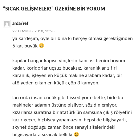
“SICAK GELIŞMELER!” ÜZERINE BIR YORUM
arda/ref
29 TEMMUZ 2010, 13:23
ya kardeşim, öyle bir bina ki herşey olması gerektiğinden
5 kat büyük
kapılar hangar kapısı, vinçlerin kancası benim boyum
kadar, koridorlar uçsuz bucaksız, karanlıklar zifiri
karanlık, işleyen en küçük makine arabam kadar, bir
atölyeden çıkan en küçük çöp 3 kamyon.
lan orda insan cücük gibi hissediyor elbette, bide bu
makineler adamın üstüne pisliyor, söz dinlemiyor,
kızarlarsa suratına bir atatürk’ün samsuna çıkış rölyefini
kazır geçer, hiçbişey yapamazsın, hepsi de bilgisayarlı,
skynet doğduğu zaman önce sanayi sitelerindeki
bilgisayarlara sızacak belli ki