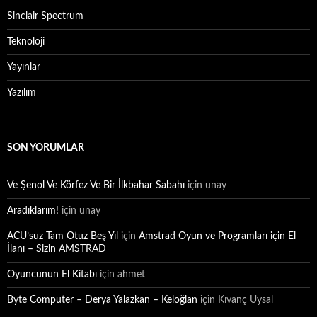
Sinclair Spectrum
Teknoloji
Yayınlar
Yazılım
SON YORUMLAR
Ve Şenol Ve Körfez Ve Bir İlkbahar Sabahı
için
unay
Aradıklarım!
için
unay
ACU’suz Tam Otuz Beş Yıl
için
Amstrad Oyun ve Programları için El
İlanı – Sizin AMSTRAD
Oyuncunun El Kitabı
için
ahmet
Byte Computer – Derya Yalazkan – Keloğlan
için
Kıvanç Uysal