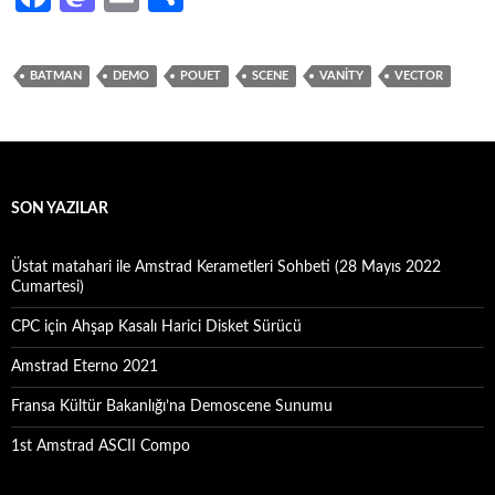
ce
as
m
h
b
to
ail
ar
BATMAN
DEMO
POUET
SCENE
VANITY
VECTOR
o
d
e
o
o
k
n
SON YAZILAR
Üstat matahari ile Amstrad Kerametleri Sohbeti (28 Mayıs 2022
Cumartesi)
CPC için Ahşap Kasalı Harici Disket Sürücü
Amstrad Eterno 2021
Fransa Kültür Bakanlığı’na Demoscene Sunumu
1st Amstrad ASCII Compo