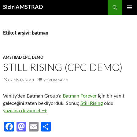
İçeriğe
Ara
Sizin AMSTRAD
atla
BIRINCI
MENÜ
Etiket arşivi: batman
AMSTRAD CPC
,
DEMO
STILL RISING (CPC DEMO)
02 NISAN 2013
YORUM YAPIN
Vanity’den Batman Group’a
Batman Forever
için bir yanıt
geleceğini zaten bekliyorduk. Sonuç
Still Rising
oldu.
STILL RISING (CPC demo)
yazısına devam et
→
Fa
M
E
S
ce
as
m
h