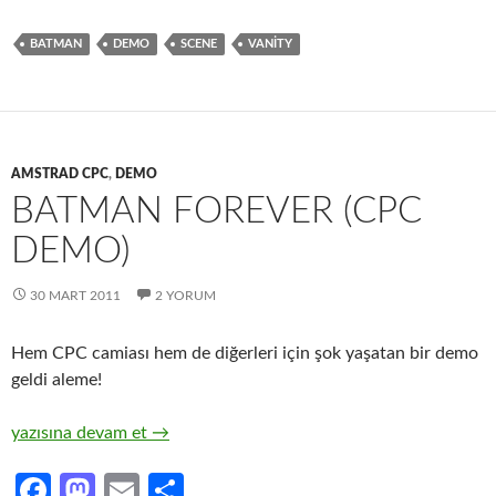
b
to
ail
ar
BATMAN
DEMO
SCENE
VANITY
o
d
e
o
o
k
n
AMSTRAD CPC
,
DEMO
BATMAN FOREVER (CPC
DEMO)
30 MART 2011
2 YORUM
Hem CPC camiası hem de diğerleri için şok yaşatan bir demo
geldi aleme!
Batman Forever (CPC demo)
yazısına devam et
→
Fa
M
E
S