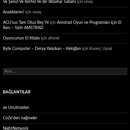
Ve Şenol Ve Körfez Ve Bir İlkbahar Sabahı
için
unay
Aradıklarım!
için
unay
ACU’suz Tam Otuz Beş Yıl
için
Amstrad Oyun ve Programları için El
İlanı – Sizin AMSTRAD
Oyuncunun El Kitabı
için
ahmet
Byte Computer – Derya Yalazkan – Keloğlan
için
Kıvanç Uysal
Arama:
BAĞLANTILAR
ae Unutmadan
CoZe'den nağmeler
NightNetwork