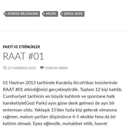
ce
as
m
h
b
to
ail
ar
KÖRFEZ BILGISAYAR
MÜZIK
ŞENOL EKER
o
d
e
o
o
k
n
PARTI VE ETKINLIKLER
RAAT #01
27 HAZIRAN 2013
YORUM YAPIN
01 Haziran 2013 tarihinde Karaköy Alcofribas tesislerinde
RAAT #01 etkinliğimizi gerçekleştirdik. Toplam 12 kişi katıldı.
Cumhuriyet tarihinin en büyük katılımlı ve spontane halk
hareketiyle(Gezi Parkı) aynı güne denk gelmesi de ayrı bir
enteresan oldu. Yaklaşık 15’den fazla kişi gelecek olmasına
rağmen, malum şartları düşününce 4-5 eksikle fena da bir
katılım olmadı. Epey eğlendik, muhabbet ettik, hasret