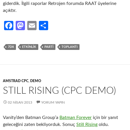
giderdik. İlgili raporlar Retrojen forumda RAAT üyelerine
açıktır.
Fa
M
E
S
ce
as
m
h
b
to
ail
ar
7DX
ETKINLIK
PARTI
TOPLANTI
o
d
e
o
o
k
n
AMSTRAD CPC
,
DEMO
STILL RISING (CPC DEMO)
02 NISAN 2013
YORUM YAPIN
Vanity’den Batman Group’a
Batman Forever
için bir yanıt
geleceğini zaten bekliyorduk. Sonuç
Still Rising
oldu.