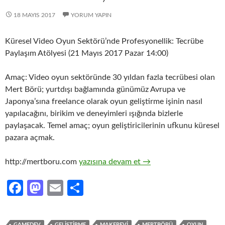
18 MAYIS 2017
YORUM YAPIN
Küresel Video Oyun Sektörü’nde Profesyonellik: Tecrübe
Paylaşım Atölyesi (21 Mayıs 2017 Pazar 14:00)
Amaç: Video oyun sektöründe 30 yıldan fazla tecrübesi olan
Mert Börü; yurtdışı bağlamında günümüz Avrupa ve
Japonya’sına freelance olarak oyun geliştirme işinin nasıl
yapılacağını, birikim ve deneyimleri ışığında bizlerle
paylaşacak. Temel amaç; oyun geliştiricilerinin ufkunu küresel
pazara açmak.
Küresel Video Oyun Sektörü’nde Profesyon
http://mertboru.com
yazısına devam et
→
Fa
M
E
S
ce
as
m
h
b
to
ail
ar
GAMEDEV
GELIŞTIRME
MAKEREVI
MERTBÖRÜ
OYUN