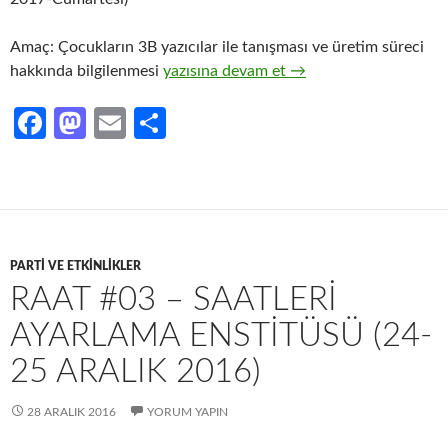
Amaç: Çocukların 3B yazıcılar ile tanışması ve üretim süreci
Çocuklar için 3 Boyutlu Yazıcı ile Tanış
hakkında bilgilenmesi
yazısına devam et
→
Fa
M
E
S
ce
as
m
h
b
to
ail
ar
o
d
e
o
o
PARTI VE ETKINLIKLER
k
n
RAAT #03 – SAATLERI
AYARLAMA ENSTITÜSÜ (24-
25 ARALIK 2016)
28 ARALIK 2016
YORUM YAPIN