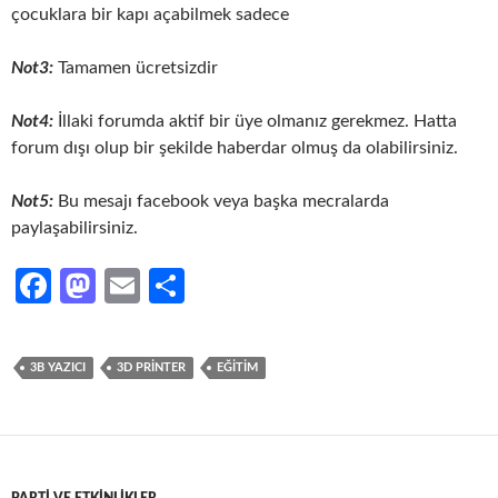
çocuklara bir kapı açabilmek sadece
Not3:
Tamamen ücretsizdir
Not4:
İllaki forumda aktif bir üye olmanız gerekmez. Hatta
forum dışı olup bir şekilde haberdar olmuş da olabilirsiniz.
Not5:
Bu mesajı facebook veya başka mecralarda
paylaşabilirsiniz.
Fa
M
E
S
ce
as
m
h
b
to
ail
ar
3B YAZICI
3D PRINTER
EĞITIM
o
d
e
o
o
k
n