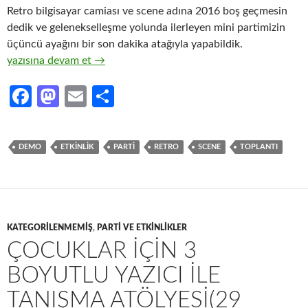
Retro bilgisayar camiası ve scene adına 2016 boş geçmesin
dedik ve gelenekselleşme yolunda ilerleyen mini partimizin
üçüncü ayağını bir son dakika atağıyla yapabildik.
RAAT #03 – Saatleri Ayarlama Enstitüsü (24-25 Aralık 2016)
yazısına devam et
→
Fa
M
E
S
ce
as
m
h
b
to
ail
ar
DEMO
ETKINLIK
PARTI
RETRO
SCENE
TOPLANTI
o
d
e
o
o
k
n
KATEGORILENMEMIŞ
,
PARTI VE ETKINLIKLER
ÇOCUKLAR IÇIN 3
BOYUTLU YAZICI ILE
TANIŞMA ATÖLYESI(29