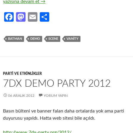
STILL RISING (CPC demo)
yazısına devam et
→
Fa
M
E
S
ce
as
m
h
b
to
ail
ar
BATMAN
DEMO
SCENE
VANITY
o
d
e
o
o
k
n
PARTI VE ETKINLIKLER
7DX DEMO PARTY 2012
06 ARALIK 2012
YORUM YAPIN
Basın bülteni ve banner falan daha ortalarda yok ama parti
duyurusu yapıldı. Hatta web sitesi bile açıldı.
http://www.7dx-party.org/2012/