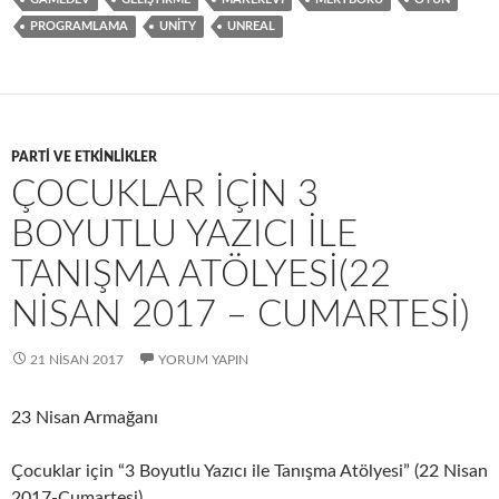
o
d
e
PROGRAMLAMA
UNITY
UNREAL
o
o
k
n
PARTI VE ETKINLIKLER
ÇOCUKLAR IÇIN 3
BOYUTLU YAZICI ILE
TANIŞMA ATÖLYESI(22
NISAN 2017 – CUMARTESI)
21 NISAN 2017
YORUM YAPIN
23 Nisan Armağanı
Çocuklar için “3 Boyutlu Yazıcı ile Tanışma Atölyesi” (22 Nisan
2017-Cumartesi)