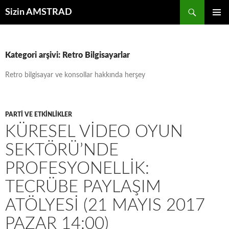
İçeriğe
Ara
Sizin AMSTRAD
atla
BIRINCI
MENÜ
Kategori arşivi: Retro Bilgisayarlar
Retro bilgisayar ve konsollar hakkında herşey
PARTI VE ETKINLIKLER
KÜRESEL VIDEO OYUN
SEKTÖRÜ’NDE
PROFESYONELLIK:
TECRÜBE PAYLAŞIM
ATÖLYESI (21 MAYIS 2017
PAZAR 14:00)