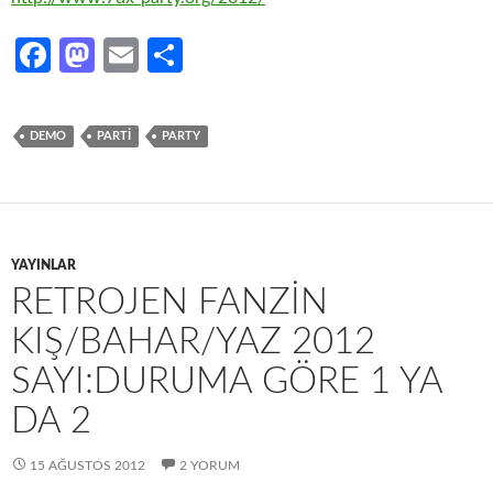
Fa
M
E
S
ce
as
m
h
b
to
ail
ar
DEMO
PARTI
PARTY
o
d
e
o
o
k
n
YAYINLAR
RETROJEN FANZIN
KIŞ/BAHAR/YAZ 2012
SAYI:DURUMA GÖRE 1 YA
DA 2
15 AĞUSTOS 2012
2 YORUM