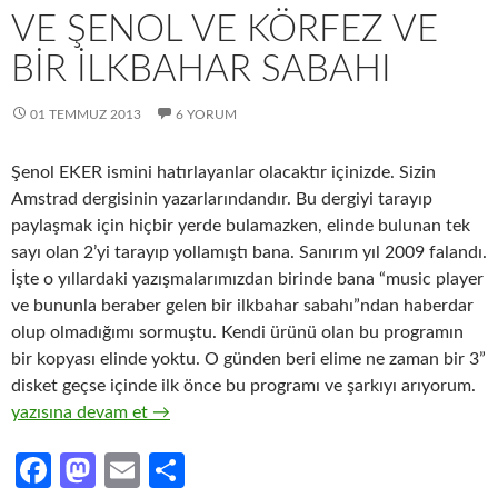
VE ŞENOL VE KÖRFEZ VE
BIR İLKBAHAR SABAHI
01 TEMMUZ 2013
6 YORUM
Şenol EKER ismini hatırlayanlar olacaktır içinizde. Sizin
Amstrad dergisinin yazarlarındandır. Bu dergiyi tarayıp
paylaşmak için hiçbir yerde bulamazken, elinde bulunan tek
sayı olan 2’yi tarayıp yollamıştı bana. Sanırım yıl 2009 falandı.
İşte o yıllardaki yazışmalarımızdan birinde bana “music player
ve bununla beraber gelen bir ilkbahar sabahı”ndan haberdar
olup olmadığımı sormuştu. Kendi ürünü olan bu programın
bir kopyası elinde yoktu. O günden beri elime ne zaman bir 3”
disket geçse içinde ilk önce bu programı ve şarkıyı arıyorum.
Ve Şenol Ve Körfez Ve Bir İlkbahar Sabahı
yazısına devam et
→
Fa
M
E
S