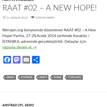
PARTI VE ETKINLIKLER
RAAT #02 – A NEW HOPE!
31 ARALIK 2014
YORUM YAPIN
Retrojen.org bünyesinde düzenlenen RAAT #02 – A New
Hope! Partisi, 27-28 Aralık 2014 tarihinde Karaköy /
İSTANBUL adresinde gerçekleştirildi. Detaylar için:
RAAT #02 – A New Hope!
yazısına devam et
→
Fa
M
E
S
ce
as
m
h
b
to
ail
ar
DEMO
ETKINLIK
PARTI
SCENE
TOPLANTI
o
d
e
o
o
k
n
AMSTRAD CPC
,
DEMO