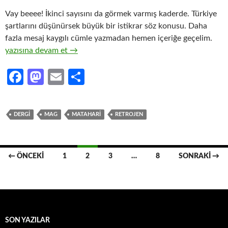
Vay beeee! İkinci sayısını da görmek varmış kaderde. Türkiye
şartlarını düşünürsek büyük bir istikrar söz konusu. Daha
fazla mesaj kaygılı cümle yazmadan hemen içeriğe geçelim.
Retrojen Fanzin Kış/Bahar/Yaz 2012 Sayı:Duruma göre 1 ya da
yazısına devam et
→
Fa
M
E
S
ce
as
m
h
b
to
ail
ar
DERGI
MAG
MATAHARI
RETROJEN
o
d
e
o
o
Yazı
k
n
← ÖNCEKI
1
2
3
…
8
SONRAKI →
dolaşımı
SON YAZILAR