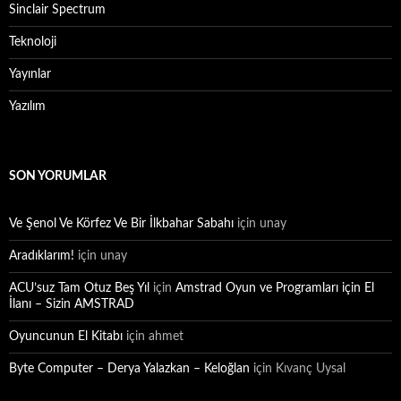
Sinclair Spectrum
Teknoloji
Yayınlar
Yazılım
SON YORUMLAR
Ve Şenol Ve Körfez Ve Bir İlkbahar Sabahı
için
unay
Aradıklarım!
için
unay
ACU’suz Tam Otuz Beş Yıl
için
Amstrad Oyun ve Programları için El
İlanı – Sizin AMSTRAD
Oyuncunun El Kitabı
için
ahmet
Byte Computer – Derya Yalazkan – Keloğlan
için
Kıvanç Uysal